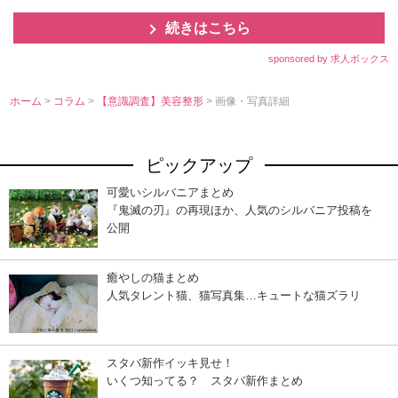
続きはこちら
sponsored by 求人ボックス
ホーム
>
コラム
>
【意識調査】美容整形
> 画像・写真詳細
ピックアップ
可愛いシルバニアまとめ
『鬼滅の刃』の再現ほか、人気のシルバニア投稿を
公開
癒やしの猫まとめ
人気タレント猫、猫写真集…キュートな猫ズラリ
スタバ新作イッキ見せ！
いくつ知ってる？ スタバ新作まとめ