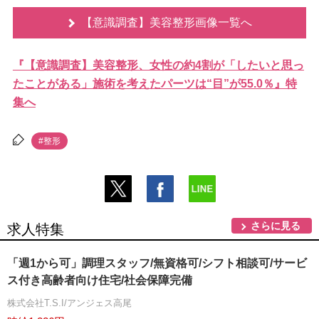
【意識調査】美容整形画像一覧へ
『【意識調査】美容整形、女性の約4割が「したいと思っ
たことがある」施術を考えたパーツは“目”が55.0％』特
集へ
#整形
さらに見る
求人特集
「週1から可」調理スタッフ/無資格可/シフト相談可/サービ
ス付き高齢者向け住宅/社会保障完備
株式会社T.S.I/アンジェス高尾