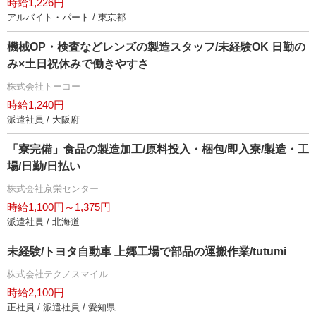
時給1,226円
アルバイト・パート / 東京都
機械OP・検査などレンズの製造スタッフ/未経験OK 日勤の
み×土日祝休みで働きやすさ
株式会社トーコー
時給1,240円
派遣社員 / 大阪府
「寮完備」食品の製造加工/原料投入・梱包/即入寮/製造・工
場/日勤/日払い
株式会社京栄センター
時給1,100円～1,375円
派遣社員 / 北海道
未経験/トヨタ自動車 上郷工場で部品の運搬作業/tutumi
株式会社テクノスマイル
時給2,100円
正社員 / 派遣社員 / 愛知県