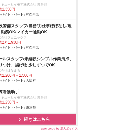
タキューセイモア株式会社 業務部
1,350円
バイト・パート / 神奈川県
設警備スタッフ/当務/力仕事ほぼなし/週
～勤務OK/マイカー通勤OK
式会社フェニックス
2万1,938円
バイト・パート / 神奈川県
ールスタッフ/未経験シンプル作業清掃、
りつけ、揚げ物.少しずつでOK
式会社はなまる
1,200円～1,500円
バイト・パート / 大阪府
棟看護助手
タキューセイモア株式会社 業務部
1,250円～
バイト・パート / 東京都
続きはこちら
sponsored by 求人ボックス