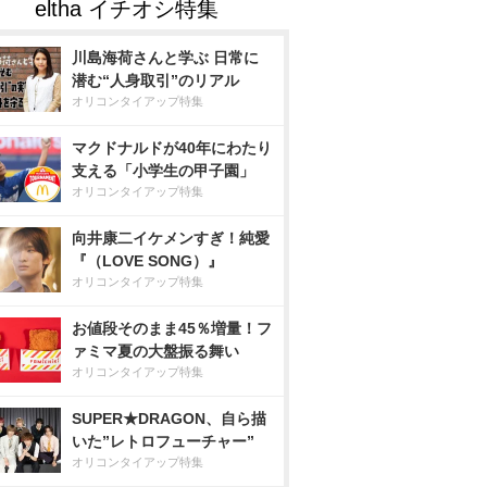
川島海荷さんと学ぶ 日常に
潜む“人身取引”のリアル
オリコンタイアップ特集
マクドナルドが40年にわたり
支える「小学生の甲子園」
オリコンタイアップ特集
向井康二イケメンすぎ！純愛
『（LOVE SONG）』
オリコンタイアップ特集
お値段そのまま45％増量！フ
ァミマ夏の大盤振る舞い
オリコンタイアップ特集
SUPER★DRAGON、自ら描
いた”レトロフューチャー”
オリコンタイアップ特集