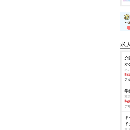
求
介
か
あ
時給
アル
学
枚
時給
アル
キ
ド
マ