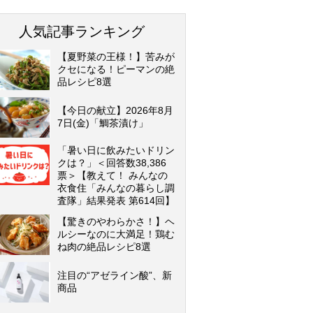
人気記事ランキング
【夏野菜の王様！】苦みが
クセになる！ピーマンの絶
品レシピ8選
【今日の献立】2026年8月
7日(金)「鯛茶漬け」
「暑い日に飲みたいドリン
クは？」＜回答数38,386
票＞【教えて！ みんなの
衣食住「みんなの暮らし調
査隊」結果発表 第614回】
【驚きのやわらかさ！】ヘ
ルシーなのに大満足！鶏む
ね肉の絶品レシピ8選
注目の“アゼライン酸”、新
商品