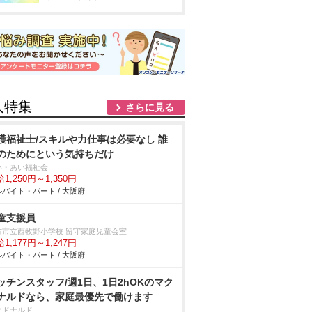
人特集
さらに見る
護福祉士/スキルや力仕事は必要なし 誰
のためにという気持ちだけ
い・あい福祉会
1,250円～1,350円
バイト・パート / 大阪府
童支援員
方市立西牧野小学校 留守家庭児童会室
1,177円～1,247円
バイト・パート / 大阪府
ッチンスタッフ/週1日、1日2hOKのマク
ナルドなら、家庭最優先で働けます
クドナルド