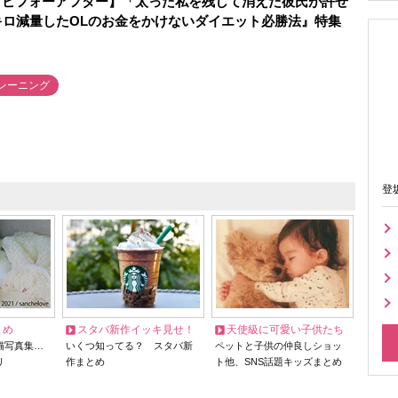
トビフォーアフター】「太った私を残して消えた彼氏が許せ
キロ減量したOLのお金をかけないダイエット必勝法』特集
レーニング
登
とめ
スタバ新作イッキ見せ！
天使級に可愛い子供たち
猫写真集…
いくつ知ってる？ スタバ新
ペットと子供の仲良しショッ
リ
作まとめ
ト他、SNS話題キッズまとめ