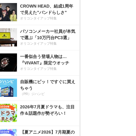
CROWN HEAD、結成1周年
で見えた”バンドらしさ”
オリコンタイアップ特集
パソコンメーカー社員が本気
で選ぶ「10万円台PC3選」
オリコンタイアップ特集
一番似合う登場人物は…
『VIVANT』限定ウオッチ
オリコンタイアップ特集
自販機にピッ！ですぐに買え
ちゃう
（PR）ジハンピ
2026年7月夏ドラマも、注目
作＆話題作が勢ぞろい！
【夏アニメ2026】7月期夏の