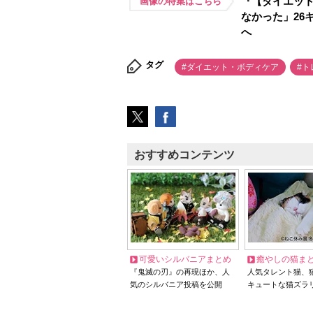
『【ダイエッ
画像の特集はこちら
なかった」26
へ
タグ
#ダイエット・ボディケア
#ト
おすすめコンテンツ
可愛いシルバニアまとめ
癒やしの猫ま
『鬼滅の刃』の再現ほか、人
人気タレント猫、
気のシルバニア投稿を公開
キュートな猫ズラ