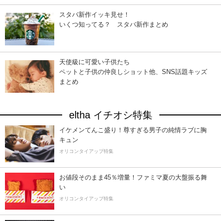
スタバ新作イッキ見せ！
いくつ知ってる？ スタバ新作まとめ
天使級に可愛い子供たち
ペットと子供の仲良しショット他、SNS話題キッズ
まとめ
eltha イチオシ特集
イケメンてんこ盛り！尊すぎる男子の純情ラブに胸
キュン
オリコンタイアップ特集
お値段そのまま45％増量！ファミマ夏の大盤振る舞
い
オリコンタイアップ特集