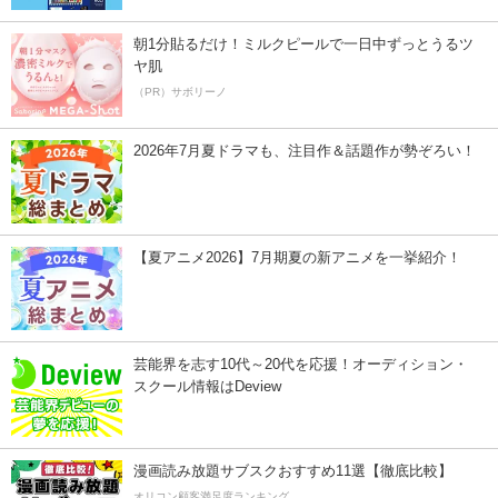
朝1分貼るだけ！ミルクピールで一日中ずっとうるツ
ヤ肌
（PR）サボリーノ
2026年7月夏ドラマも、注目作＆話題作が勢ぞろい！
【夏アニメ2026】7月期夏の新アニメを一挙紹介！
芸能界を志す10代～20代を応援！オーディション・
スクール情報はDeview
漫画読み放題サブスクおすすめ11選【徹底比較】
オリコン顧客満足度ランキング