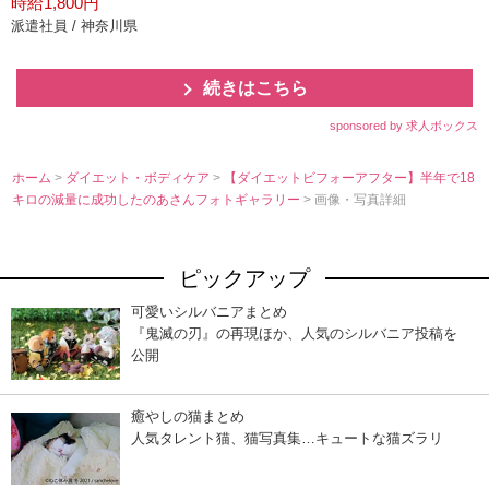
時給1,800円
派遣社員 / 神奈川県
続きはこちら
sponsored by 求人ボックス
ホーム
>
ダイエット・ボディケア
>
【ダイエットビフォーアフター】半年で18
キロの減量に成功したのあさんフォトギャラリー
> 画像・写真詳細
ピックアップ
可愛いシルバニアまとめ
『鬼滅の刃』の再現ほか、人気のシルバニア投稿を
公開
癒やしの猫まとめ
人気タレント猫、猫写真集…キュートな猫ズラリ