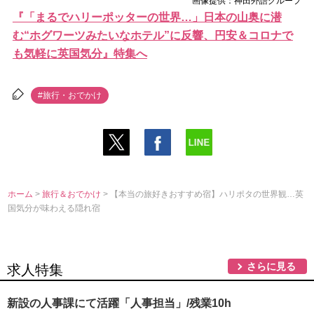
画像提供：神田外語グループ
『「まるでハリーポッターの世界…」日本の山奥に潜
む“ホグワーツみたいなホテル”に反響、円安＆コロナで
も気軽に英国気分』特集へ
#旅行・おでかけ
ホーム
>
旅行＆おでかけ
> 【本当の旅好きおすすめ宿】ハリポタの世界観…英
国気分が味わえる隠れ宿
さらに見る
求人特集
新設の人事課にて活躍「人事担当」/残業10h