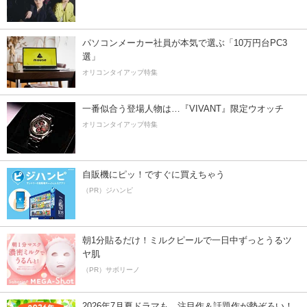
パソコンメーカー社員が本気で選ぶ「10万円台PC3
選」
オリコンタイアップ特集
一番似合う登場人物は…『VIVANT』限定ウオッチ
オリコンタイアップ特集
自販機にピッ！ですぐに買えちゃう
（PR）ジハンピ
朝1分貼るだけ！ミルクピールで一日中ずっとうるツ
ヤ肌
（PR）サボリーノ
2026年7月夏ドラマも、注目作＆話題作が勢ぞろい！