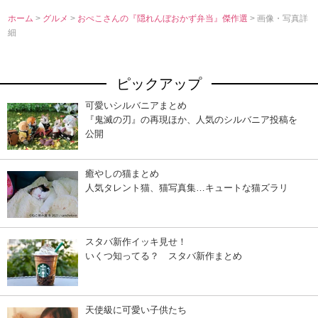
ホーム
>
グルメ
>
おぺこさんの『隠れんぼおかず弁当』傑作選
> 画像・写真詳
細
ピックアップ
可愛いシルバニアまとめ
『鬼滅の刃』の再現ほか、人気のシルバニア投稿を
公開
癒やしの猫まとめ
人気タレント猫、猫写真集…キュートな猫ズラリ
スタバ新作イッキ見せ！
いくつ知ってる？ スタバ新作まとめ
天使級に可愛い子供たち