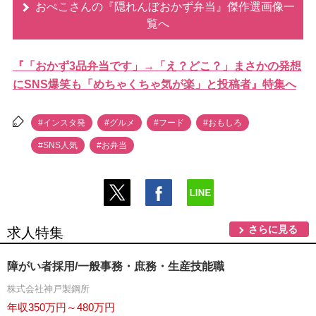
おぺこさんの『隠れんぼおかず弁当』傑作選画像一
覧へ
『「おかず3品弁当です」→「え？どこ？」まさかの発想
にSNS爆笑も「めちゃくちゃ気が楽」と投稿者』特集へ
#インスタ発
#グルメ
#フード
#おもしろ
#SNS人気
#お弁当
さらに見る
求人特集
障がい者採用/一般事務・庶務・生産技能職
株式会社神戸製鋼所
年収350万円～480万円