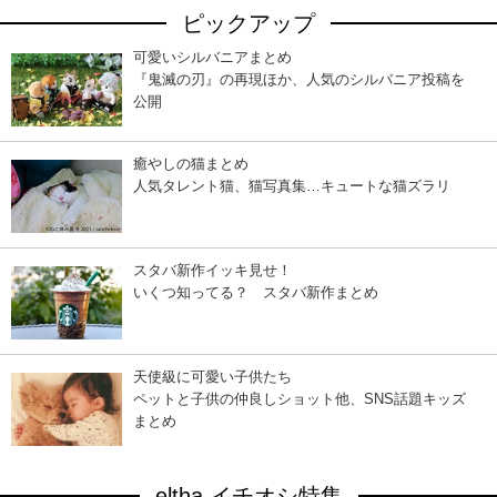
ピックアップ
可愛いシルバニアまとめ
『鬼滅の刃』の再現ほか、人気のシルバニア投稿を
公開
癒やしの猫まとめ
人気タレント猫、猫写真集…キュートな猫ズラリ
スタバ新作イッキ見せ！
いくつ知ってる？ スタバ新作まとめ
天使級に可愛い子供たち
ペットと子供の仲良しショット他、SNS話題キッズ
まとめ
eltha イチオシ特集