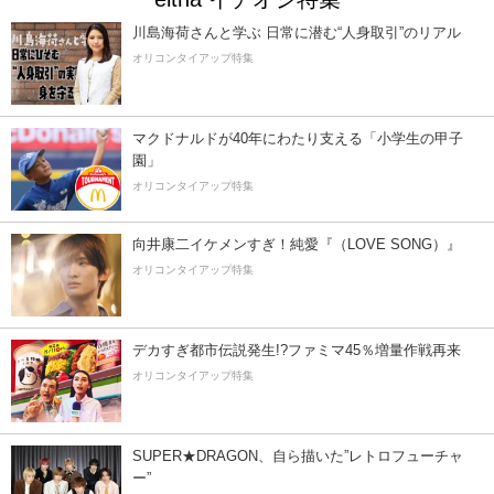
川島海荷さんと学ぶ 日常に潜む“人身取引”のリアル
オリコンタイアップ特集
マクドナルドが40年にわたり支える「小学生の甲子
園」
オリコンタイアップ特集
向井康二イケメンすぎ！純愛『（LOVE SONG）』
オリコンタイアップ特集
デカすぎ都市伝説発生!?ファミマ45％増量作戦再来
オリコンタイアップ特集
SUPER★DRAGON、自ら描いた”レトロフューチャ
ー”