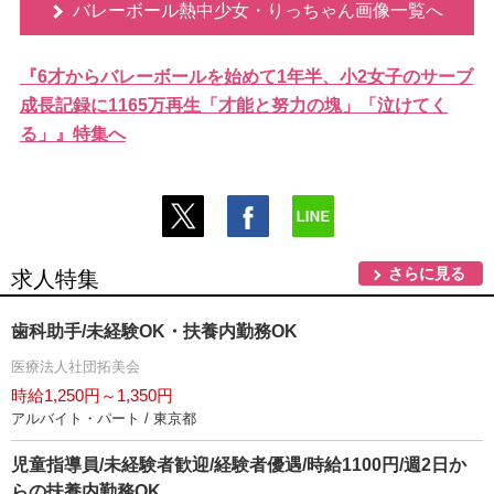
バレーボール熱中少女・りっちゃん画像一覧へ
『6才からバレーボールを始めて1年半、小2女子のサーブ
成長記録に1165万再生「才能と努力の塊」「泣けてく
る」』特集へ
さらに見る
求人特集
歯科助手/未経験OK・扶養内勤務OK
医療法人社団拓美会
時給1,250円～1,350円
アルバイト・パート / 東京都
児童指導員/未経験者歓迎/経験者優遇/時給1100円/週2日か
らの扶養内勤務OK