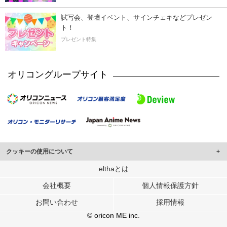
試写会、登壇イベント、サインチェキなどプレゼン
ト！
プレゼント特集
オリコングループサイト
クッキーの使用について
このサイトでは Cookie を使用して、ユーザーに合わせたコンテンツや広告の
elthaとは
表示、ソーシャル メディア機能の提供、広告の表示回数やクリック数の測定を
会社概要
個人情報保護方針
行っています。
また、ユーザーによるサイトの利用状況についても情報を収集し、ソーシャル
お問い合わせ
採用情報
メディアや広告配信、データ解析の各パートナーに提供しています。
各パートナーは、この情報とユーザーが各パートナーに提供した他の情報や、
© oricon ME inc.
ユーザーが各パートナーのサービスを使用したときに収集した他の情報を組み