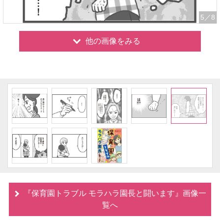
5
／8
他の画像をみる
『保育園トラブル モラハラ園長と闘います』画像一
覧へ