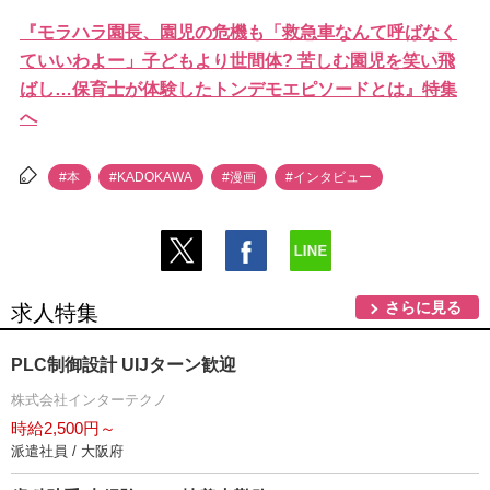
『モラハラ園長、園児の危機も「救急車なんて呼ばなく
ていいわよー」子どもより世間体? 苦しむ園児を笑い飛
ばし…保育士が体験したトンデモエピソードとは』特集
へ
#本
#KADOKAWA
#漫画
#インタビュー
さらに見る
求人特集
PLC制御設計 UIJターン歓迎
株式会社インターテクノ
時給2,500円～
派遣社員 / 大阪府