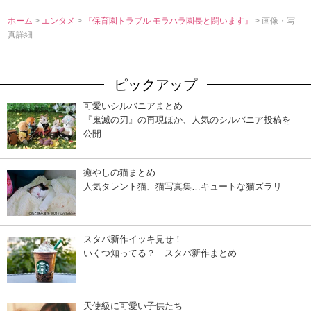
ホーム
>
エンタメ
>
『保育園トラブル モラハラ園長と闘います』
> 画像・写
真詳細
ピックアップ
可愛いシルバニアまとめ
『鬼滅の刃』の再現ほか、人気のシルバニア投稿を
公開
癒やしの猫まとめ
人気タレント猫、猫写真集…キュートな猫ズラリ
スタバ新作イッキ見せ！
いくつ知ってる？ スタバ新作まとめ
天使級に可愛い子供たち