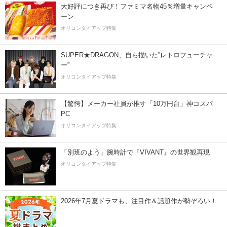
大好評につき再び！ファミマ名物45％増量キャンペ
ーン
オリコンタイアップ特集
SUPER★DRAGON、自ら描いた”レトロフューチャ
ー”
オリコンタイアップ特集
【驚愕】メーカー社員が推す「10万円台」神コスパ
PC
オリコンタイアップ特集
「別班のよう」腕時計で『VIVANT』の世界観再現
オリコンタイアップ特集
2026年7月夏ドラマも、注目作＆話題作が勢ぞろい！