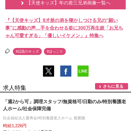
【天使キッズ】年の差三兄弟画像一覧へ
『【天使キッズ】9才差の弟を寝かしつける兄の“願い
事”に感動の声…手を合わせる姿に300万再生超「お兄ち
ゃん可愛すぎる」「優しいイケメン」』特集へ
#話題のキッズ
#ほっこり
さらに見る
求人特集
「週2から可」調理スタッフ/無資格可/日勤のみ/特別養護老
人ホーム/社会保障完備
社会福祉法人愛寿会/特別養護老人ホーム 紫磨園
時給1,226円