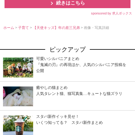
続きはこちら
sponsored by 求人ボックス
ホーム
>
子育て
>
【天使キッズ】年の差三兄弟
> 画像・写真詳細
ピックアップ
可愛いシルバニアまとめ
『鬼滅の刃』の再現ほか、人気のシルバニア投稿を
公開
癒やしの猫まとめ
人気タレント猫、猫写真集…キュートな猫ズラリ
スタバ新作イッキ見せ！
いくつ知ってる？ スタバ新作まとめ