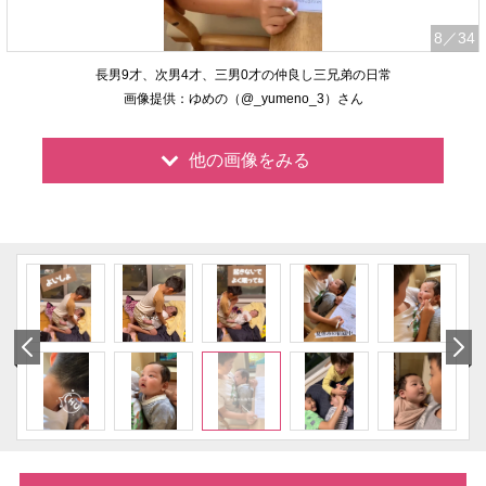
8
／34
長男9才、次男4才、三男0才の仲良し三兄弟の日常
画像提供：ゆめの（@_yumeno_3）さん
他の画像をみる