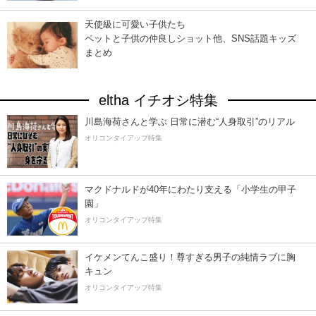
天使級に可愛い子供たち
ペットと子供の仲良しショット他、SNS話題キッズ
まとめ
eltha イチオシ特集
川島海荷さんと学ぶ 日常に潜む“人身取引”のリアル
オリコンタイアップ特集
マクドナルドが40年にわたり支える「小学生の甲子
園」
オリコンタイアップ特集
イケメンてんこ盛り！尊すぎる男子の純情ラブに胸
キュン
オリコンタイアップ特集