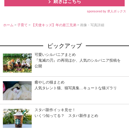
続きはこちら
sponsored by 求人ボックス
ホーム
>
子育て
>
【天使キッズ】年の差三兄弟
> 画像・写真詳細
ピックアップ
可愛いシルバニアまとめ
『鬼滅の刃』の再現ほか、人気のシルバニア投稿を
公開
癒やしの猫まとめ
人気タレント猫、猫写真集…キュートな猫ズラリ
スタバ新作イッキ見せ！
いくつ知ってる？ スタバ新作まとめ