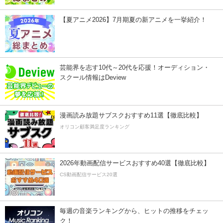
【夏アニメ2026】7月期夏の新アニメを一挙紹介！
芸能界を志す10代～20代を応援！オーディション・
スクール情報はDeview
漫画読み放題サブスクおすすめ11選【徹底比較】
オリコン顧客満足度ランキング
2026年動画配信サービスおすすめ40選【徹底比較】
CS動画配信サービス20選
毎週の音楽ランキングから、ヒットの推移をチェッ
ク！