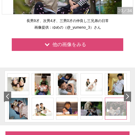
20
／34
長男9才、次男4才、三男0才の仲良し三兄弟の日常
画像提供：ゆめの（@_yumeno_3）さん
他の画像をみる