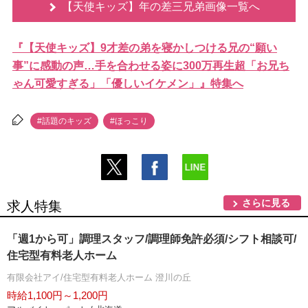
【天使キッズ】年の差三兄弟画像一覧へ
『【天使キッズ】9才差の弟を寝かしつける兄の“願い
事”に感動の声…手を合わせる姿に300万再生超「お兄ち
ゃん可愛すぎる」「優しいイケメン」』特集へ
#話題のキッズ
#ほっこり
さらに見る
求人特集
「週1から可」調理スタッフ/調理師免許必須/シフト相談可/
住宅型有料老人ホーム
有限会社アイ/住宅型有料老人ホーム 澄川の丘
時給1,100円～1,200円