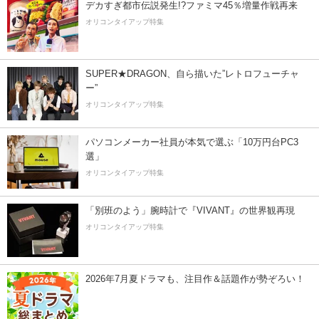
デカすぎ都市伝説発生!?ファミマ45％増量作戦再来
オリコンタイアップ特集
SUPER★DRAGON、自ら描いた”レトロフューチャ
ー”
オリコンタイアップ特集
パソコンメーカー社員が本気で選ぶ「10万円台PC3
選」
オリコンタイアップ特集
「別班のよう」腕時計で『VIVANT』の世界観再現
オリコンタイアップ特集
2026年7月夏ドラマも、注目作＆話題作が勢ぞろい！