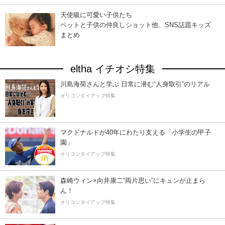
天使級に可愛い子供たち
ペットと子供の仲良しショット他、SNS話題キッズ
まとめ
eltha イチオシ特集
川島海荷さんと学ぶ 日常に潜む“人身取引”のリアル
オリコンタイアップ特集
マクドナルドが40年にわたり支える「小学生の甲子
園」
オリコンタイアップ特集
森崎ウィン×向井康二“両片思い”にキュンが止まら
ん！
オリコンタイアップ特集