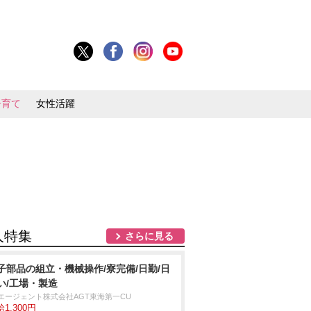
子育て
女性活躍
人特集
さらに見る
子部品の組立・機械操作/寮完備/日勤/日
い/工場・製造
Tエージェント株式会社AGT東海第一CU
1,300円