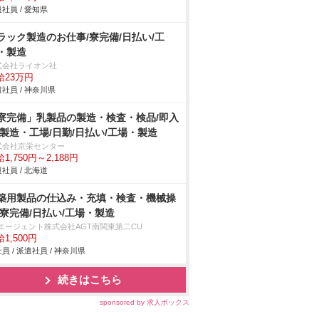
社員 / 愛知県
ラック製造のお仕事/寮完備/日払い/工
・製造
式会社ライオン社
給23万円
社員 / 神奈川県
寮完備」乳製品の製造・検査・検品/即入
/製造・工場/日勤/日払い/工場・製造
式会社京栄センター
1,750円～2,188円
社員 / 北海道
築用製品の仕込み・充填・検査・機械操
/寮完備/日払い/工場・製造
Tエージェント株式会社AGT南関東第二CU
1,500円
員 / 派遣社員 / 神奈川県
続きはこちら
sponsored by 求人ボックス