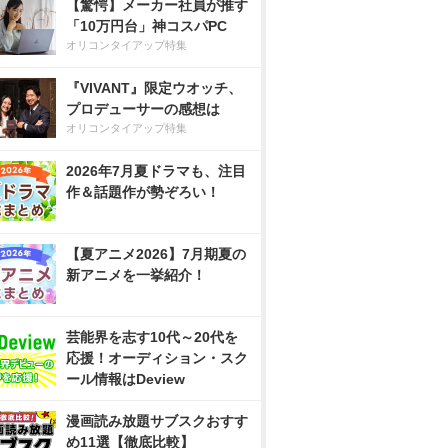
【驚愕】メーカー社員が推す
「10万円台」神コスパPC
オリコンタイアップ特集
『VIVANT』限定ウオッチ、
プロデューサーの感想は
オリコンタイアップ特集
2026年7月夏ドラマも、注目
作＆話題作が勢ぞろい！
【夏アニメ2026】7月期夏の
新アニメを一挙紹介！
芸能界を志す10代～20代を
応援！オーディション・スク
ール情報はDeview
漫画読み放題サブスクおすす
め11選【徹底比較】