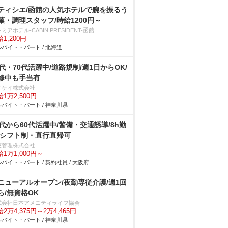
ティシエ/函館の人気ホテルで腕を振るう
菓・調理スタッフ/時給1200円～
ミアホテル-CABIN PRESIDENT-函館
1,200円
バイト・パート / 北海道
0代・70代活躍中/道路規制/週1日からOK/
修中も手当有
イケイ株式会社
1万2,500円
バイト・パート / 神奈川県
0代から60代活躍中/警備・交通誘導/8h勤
/シフト制・直行直帰可
菱管理株式会社
1万1,000円～
バイト・パート / 契約社員 / 大阪府
ニューアルオープン/夜勤専従介護/週1回
ら/無資格OK
式会社日本アメニティライフ協会
2万4,375円～2万4,465円
バイト・パート / 神奈川県