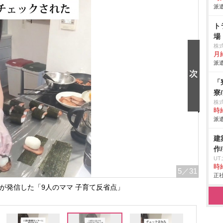
派遣
ト
場
株
月
派遣
「
寮
株
時給
派遣
建
作
U
時給
5
／31
正社
母が発信した「9人のママ 子育て反省点」