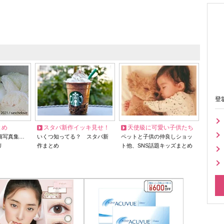
登
とめ
スタバ新作イッキ見せ！
天使級に可愛い子供たち
猫写真集…
いくつ知ってる？ スタバ新
ペットと子供の仲良しショッ
リ
作まとめ
ト他、SNS話題キッズまとめ