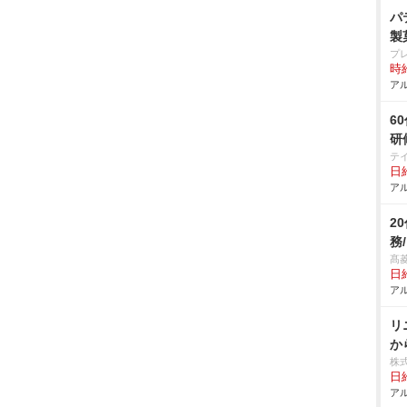
パ
製
プレ
時給
アル
6
研
テ
日給
アル
2
務
髙
日給
アル
リ
か
株
日給
アル