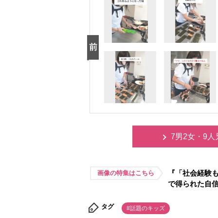
7男2女・9
『「社会経験も
画像の特集はこちら
で得られた自
タグ
#話題のキッズ