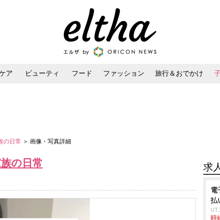
ケア
ビューティ
フード
ファッション
旅行＆おでかけ
ンケア
ダイエット・ボディケア
ヘアスタイル・ヘアアレンジ
家族の日常
＞ 画像・写真詳細
家族の日常
求
電
払
U
時給