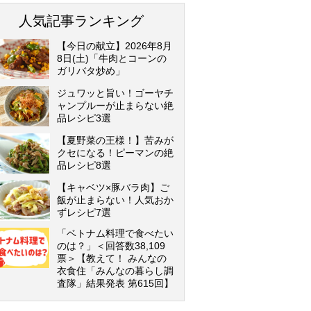
人気記事ランキング
【今日の献立】2026年8月
8日(土)「牛肉とコーンの
ガリバタ炒め」
ジュワッと旨い！ゴーヤチ
ャンプルーが止まらない絶
品レシピ3選
【夏野菜の王様！】苦みが
クセになる！ピーマンの絶
品レシピ8選
【キャベツ×豚バラ肉】ご
飯が止まらない！人気おか
ずレシピ7選
「ベトナム料理で食べたい
のは？」＜回答数38,109
票＞【教えて！ みんなの
衣食住「みんなの暮らし調
査隊」結果発表 第615回】