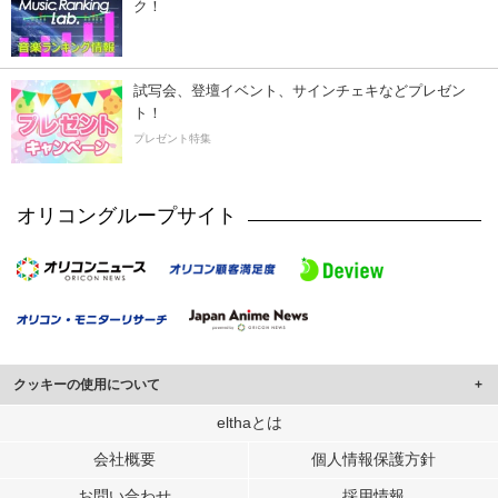
ク！
試写会、登壇イベント、サインチェキなどプレゼン
ト！
プレゼント特集
オリコングループサイト
クッキーの使用について
このサイトでは Cookie を使用して、ユーザーに合わせたコンテンツや広告の
elthaとは
表示、ソーシャル メディア機能の提供、広告の表示回数やクリック数の測定を
会社概要
個人情報保護方針
行っています。
また、ユーザーによるサイトの利用状況についても情報を収集し、ソーシャル
お問い合わせ
採用情報
メディアや広告配信、データ解析の各パートナーに提供しています。