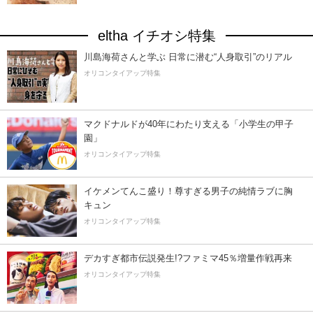
eltha イチオシ特集
川島海荷さんと学ぶ 日常に潜む“人身取引”のリアル
オリコンタイアップ特集
マクドナルドが40年にわたり支える「小学生の甲子
園」
オリコンタイアップ特集
イケメンてんこ盛り！尊すぎる男子の純情ラブに胸
キュン
オリコンタイアップ特集
デカすぎ都市伝説発生!?ファミマ45％増量作戦再来
オリコンタイアップ特集