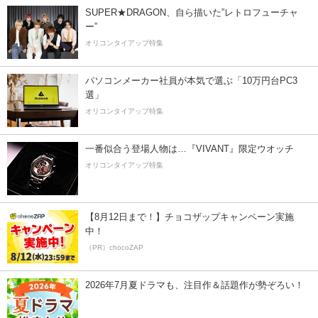
SUPER★DRAGON、自ら描いた”レトロフューチャ
ー”
オリコンタイアップ特集
パソコンメーカー社員が本気で選ぶ「10万円台PC3
選」
オリコンタイアップ特集
一番似合う登場人物は…『VIVANT』限定ウオッチ
オリコンタイアップ特集
【8月12日まで！】チョコザップキャンペーン実施
中！
（PR）chocoZAP
2026年7月夏ドラマも、注目作＆話題作が勢ぞろい！