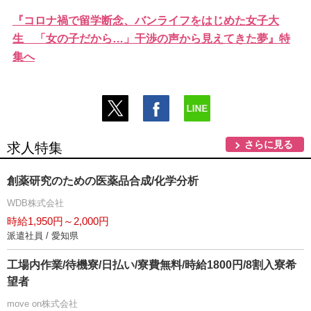
『コロナ禍で留学断念、バンライフをはじめた女子大
生 「女の子だから…」干渉の声から見えてきた夢』特
集へ
さらに見る
求人特集
創薬研究のための医薬品合成/化学分析
WDB株式会社
時給1,950円～2,000円
派遣社員 / 愛知県
工場内作業/待機寮/日払い/寮費無料/時給1800円/8割入寮希
望者
move on株式会社