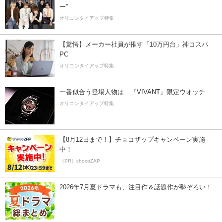
ー”
オリコンタイアップ特集
【驚愕】メーカー社員が推す「10万円台」神コスパ
PC
オリコンタイアップ特集
一番似合う登場人物は…『VIVANT』限定ウオッチ
オリコンタイアップ特集
【8月12日まで！】チョコザップキャンペーン実施
中！
（PR）chocoZAP
2026年7月夏ドラマも、注目作＆話題作が勢ぞろい！