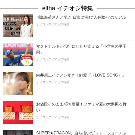
eltha イチオシ特集
川島海荷さんと学ぶ 日常に潜む“人身取引”のリアル
オリコンタイアップ特集
マクドナルドが40年にわたり支える「小学生の甲子
園」
オリコンタイアップ特集
向井康二イケメンすぎ！純愛『（LOVE SONG）』
オリコンタイアップ特集
お値段そのまま45％増量！ファミマ夏の大盤振る舞
い
オリコンタイアップ特集
SUPER★DRAGON、自ら描いた”レトロフューチャ