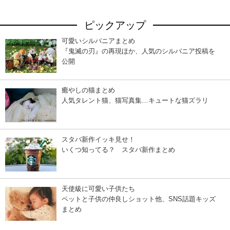
ピックアップ
可愛いシルバニアまとめ
『鬼滅の刃』の再現ほか、人気のシルバニア投稿を
公開
癒やしの猫まとめ
人気タレント猫、猫写真集…キュートな猫ズラリ
スタバ新作イッキ見せ！
いくつ知ってる？ スタバ新作まとめ
天使級に可愛い子供たち
ペットと子供の仲良しショット他、SNS話題キッズ
まとめ