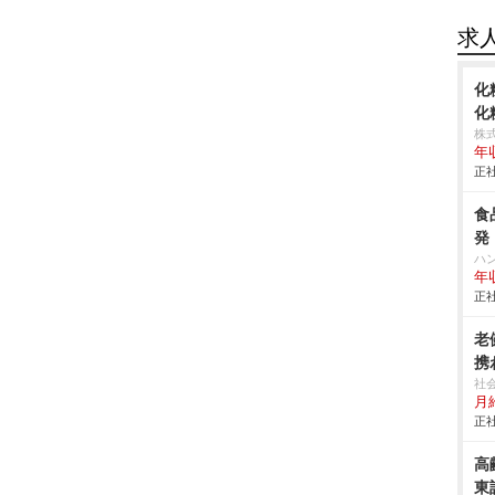
求
化
化
株
年
正社
食
発
ハ
年
正社
老
携
社
月給
正社
高
東