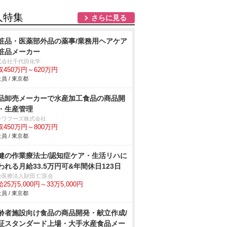
人特集
さらに見る
粧品・医薬部外品の薬事/業務用ヘアケア
粧品メーカー
式会社千代田化学
収450万円～620万円
員 / 東京都
品卸売メーカーで水産加工食品の商品開
・生産管理
ンワフーズ株式会社
収450万円～800万円
員 / 東京都
健の作業療法士/認知症ケア・生活リハに
われる月給33.5万円可&年間休日123日
会医療法人財団 仁医会
25万5,000円～33万5,000円
員 / 東京都
齢者施設向け食品の商品開発・献立作成/
証スタンダード上場・大手水産食品メー