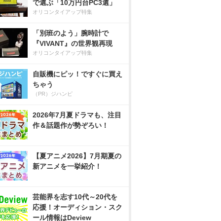
で選ぶ「10万円台PC3選」
オリコンタイアップ特集
「別班のよう」腕時計で
『VIVANT』の世界観再現
オリコンタイアップ特集
自販機にピッ！ですぐに買え
ちゃう
（PR）ジハンピ
2026年7月夏ドラマも、注目
作＆話題作が勢ぞろい！
【夏アニメ2026】7月期夏の
新アニメを一挙紹介！
芸能界を志す10代～20代を
応援！オーディション・スク
ール情報はDeview