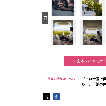
宮本メイさんの
『コロナ禍で
画像の特集はこちら
ら…」干渉の