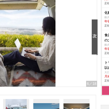
正社
化
株
年
正社
食
の
株
年
正社
ト
以
大
月
正社
6
／18