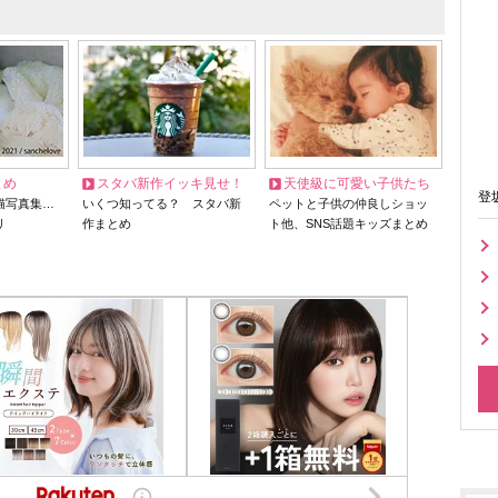
とめ
スタバ新作イッキ見せ！
天使級に可愛い子供たち
登
猫写真集…
いくつ知ってる？ スタバ新
ペットと子供の仲良しショッ
リ
作まとめ
ト他、SNS話題キッズまとめ