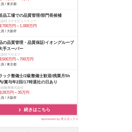
員 / 東京都
粧品工場での品質管理/部門長候補
式会社コスモビューティー
収700万円～1,000万円
員 / 大阪府
品の品質管理・品質保証/イオングループ
大手スーパー
式会社マルエツ
収500万円～700万円
員 / 東京都
ラック整備士/2級整備士歓迎/残業月5h
内/賞与年2回/17時退社の日あり
日自動車株式会社
給28万円～35万円
員 / 大阪府
続きはこちら
sponsored by 求人ボックス