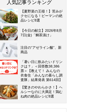
人気記事ランキング
【夏野菜の王様！】苦みが
クセになる！ピーマンの絶
品レシピ8選
【今日の献立】2026年8月
7日(金)「鯛茶漬け」
注目の“アゼライン酸”、新
商品
「暑い日に飲みたいドリン
クは？」＜回答数38,386
票＞【教えて！ みんなの
衣食住「みんなの暮らし調
査隊」結果発表 第614回】
【驚きのやわらかさ！】ヘ
ルシーなのに大満足！鶏む
ね肉の絶品レシピ8選