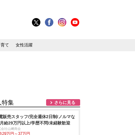
子育て
女性活躍
人特集
さらに見る
電販売スタッフ/完全週休2日制/ノルマな
/月給29万円以上/学歴不問/未経験歓迎
式会社山﨑商会
給29万円～37万円