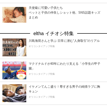
天使級に可愛い子供たち
ペットと子供の仲良しショット他、SNS話題キッズ
まとめ
eltha イチオシ特集
川島海荷さんと学ぶ 日常に潜む“人身取引”のリアル
オリコンタイアップ特集
マクドナルドが40年にわたり支える「小学生の甲子
園」
オリコンタイアップ特集
イケメンてんこ盛り！尊すぎる男子の純情ラブに胸
キュン
オリコンタイアップ特集