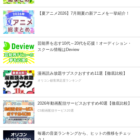
【夏アニメ2026】7月期夏の新アニメを一挙紹介！
芸能界を志す10代～20代を応援！オーディション・
スクール情報はDeview
漫画読み放題サブスクおすすめ11選【徹底比較】
オリコン顧客満足度ランキング
2026年動画配信サービスおすすめ40選【徹底比較】
CS動画配信サービス20選
毎週の音楽ランキングから、ヒットの推移をチェッ
ク！