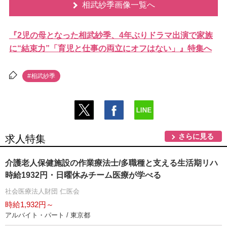
相武紗季画像一覧へ
『2児の母となった相武紗季、4年ぶりドラマ出演で家族
に“結束力”「育児と仕事の両立にオフはない」』特集へ
#相武紗季
さらに見る
求人特集
介護老人保健施設の作業療法士/多職種と支える生活期リハ
時給1932円・日曜休みチーム医療が学べる
社会医療法人財団 仁医会
時給1,932円～
アルバイト・パート / 東京都