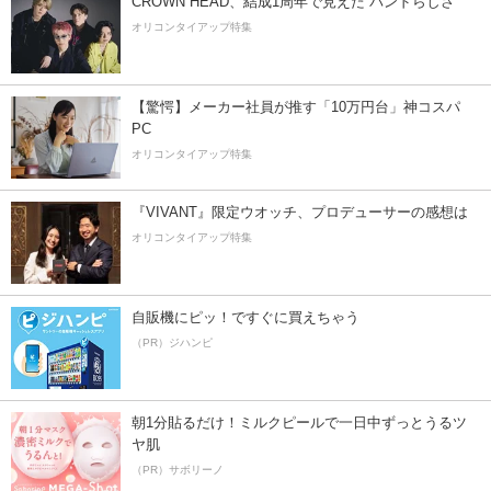
CROWN HEAD、結成1周年で見えた”バンドらしさ”
オリコンタイアップ特集
【驚愕】メーカー社員が推す「10万円台」神コスパ
PC
オリコンタイアップ特集
『VIVANT』限定ウオッチ、プロデューサーの感想は
オリコンタイアップ特集
自販機にピッ！ですぐに買えちゃう
（PR）ジハンピ
朝1分貼るだけ！ミルクピールで一日中ずっとうるツ
ヤ肌
（PR）サボリーノ