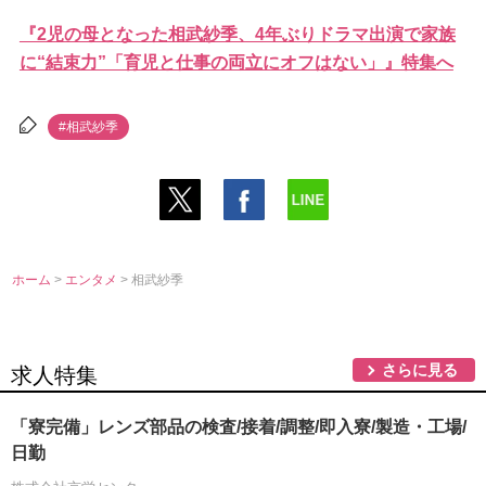
『2児の母となった相武紗季、4年ぶりドラマ出演で家族
に“結束力”「育児と仕事の両立にオフはない」』特集へ
#相武紗季
ホーム
>
エンタメ
> 相武紗季
さらに見る
求人特集
「寮完備」レンズ部品の検査/接着/調整/即入寮/製造・工場/
日勤