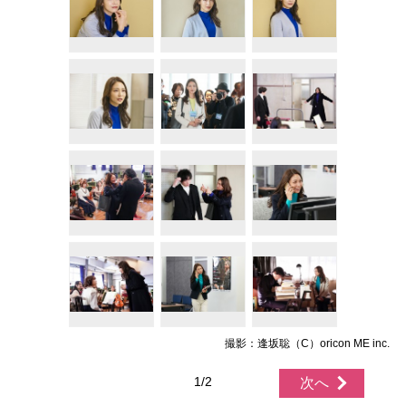
撮影：逢坂聡（C）oricon ME inc.
1/2
次へ