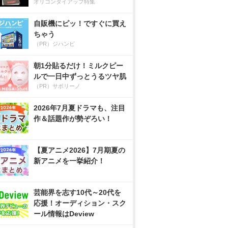
オリコンタイアップ特集
自販機にピッ！ですぐに買え
ちゃう
（PR）ジハンピ
朝1分貼るだけ！ミルクピー
ルで一日中ずっとうるツヤ肌
（PR）サボリーノ
2026年7月夏ドラマも、注目
作＆話題作が勢ぞろい！
【夏アニメ2026】7月期夏の
新アニメを一挙紹介！
芸能界を志す10代～20代を
応援！オーディション・スク
ール情報はDeview