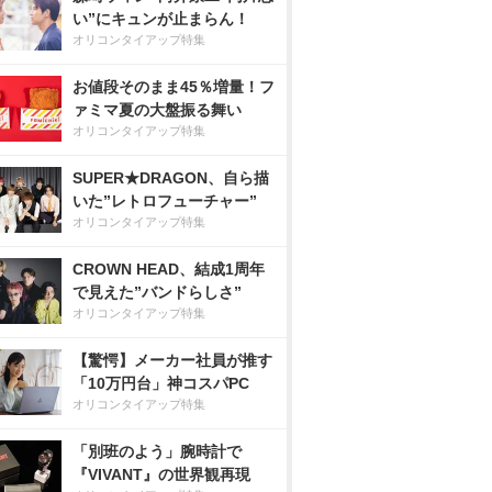
い”にキュンが止まらん！
オリコンタイアップ特集
お値段そのまま45％増量！フ
ァミマ夏の大盤振る舞い
オリコンタイアップ特集
SUPER★DRAGON、自ら描
いた”レトロフューチャー”
オリコンタイアップ特集
CROWN HEAD、結成1周年
で見えた”バンドらしさ”
オリコンタイアップ特集
【驚愕】メーカー社員が推す
「10万円台」神コスパPC
オリコンタイアップ特集
「別班のよう」腕時計で
『VIVANT』の世界観再現