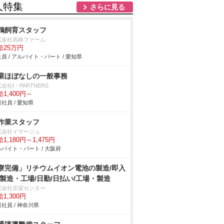
人特集
さらに見る
鶉飼育スタッフ
式会社高林ファーム
給25万円
員 / アルバイト・パート / 愛知県
業ほぼなしの一般事務
会社I・PARTNERS
1,400円～
社員 / 愛知県
作業スタッフ
式会社イマージュ
1,180円～1,475円
バイト・パート / 大阪府
寮完備」リチウムイオン電池の製造/即入
/製造・工場/日勤/日払い/工場・製造
式会社京栄センター
1,300円
社員 / 神奈川県