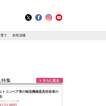
子育て
女性活躍
人特集
さらに見る
ルトコンベア等の物流機械器具技術者の
助
式会社ツノダ工業
1万1,000円