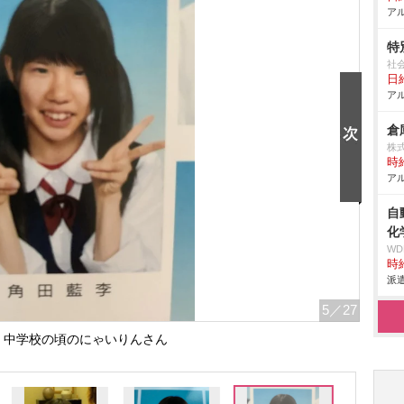
アル
特
社
日給
アル
倉
株
時給
アル
自
化
W
時給
派遣
5
／27
・中学校の頃のにゃいりんさん