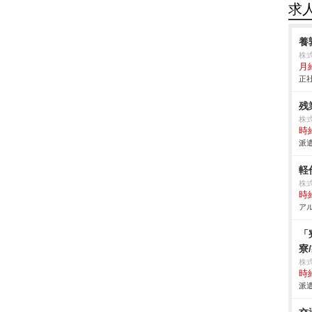
求
養
株
月
正社
残
株式
時給
派遣
軽
株
時給
アル
「
寮
株
時給
派遣