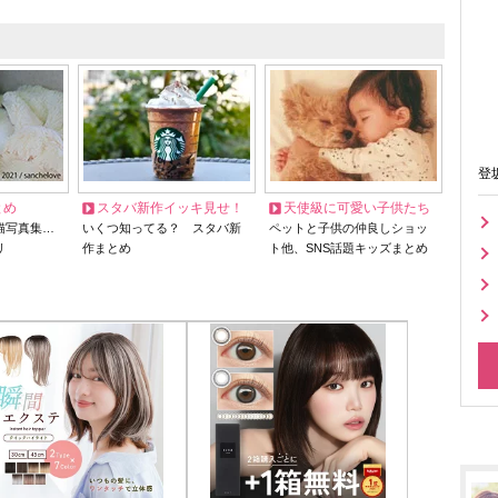
登
とめ
スタバ新作イッキ見せ！
天使級に可愛い子供たち
猫写真集…
いくつ知ってる？ スタバ新
ペットと子供の仲良しショッ
リ
作まとめ
ト他、SNS話題キッズまとめ