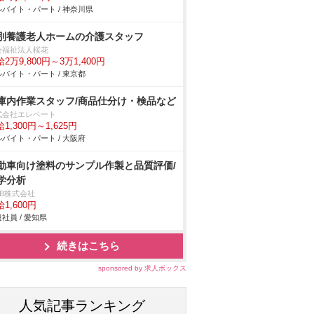
バイト・パート / 神奈川県
別養護老人ホームの介護スタッフ
会福祉法人桜花
2万9,800円～3万1,400円
バイト・パート / 東京都
庫内作業スタッフ/商品仕分け・検品など
式会社エレベート
1,300円～1,625円
バイト・パート / 大阪府
動車向け塗料のサンプル作製と品質評価/
学分析
DB株式会社
1,600円
社員 / 愛知県
続きはこちら
sponsored by 求人ボックス
人気記事ランキング