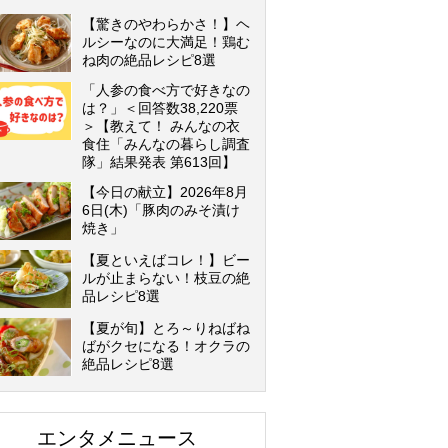
【驚きのやわらかさ！】ヘ
ルシーなのに大満足！鶏む
ね肉の絶品レシピ8選
「人参の食べ方で好きなの
は？」＜回答数38,220票
＞【教えて！ みんなの衣
食住「みんなの暮らし調査
隊」結果発表 第613回】
【今日の献立】2026年8月
6日(木)「豚肉のみそ漬け
焼き」
【夏といえばコレ！】ビー
ルが止まらない！枝豆の絶
品レシピ8選
【夏が旬】とろ～りねばね
ばがクセになる！オクラの
絶品レシピ8選
エンタメニュース