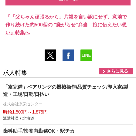
『「父ちゃん頑張るから」片親を言い訳にせず、意地で
作り続けた約500個の “嫌がらせ”弁当 娘に伝えたい想
い』特集へ
さらに見る
求人特集
「寮完備」ベアリングの機械操作/品質チェック/即入寮/製
造・工場/日勤/日払い
株式会社京栄センター
時給1,500円～1,875円
派遣社員 / 北海道
歯科助手/扶養内勤務OK・駅チカ