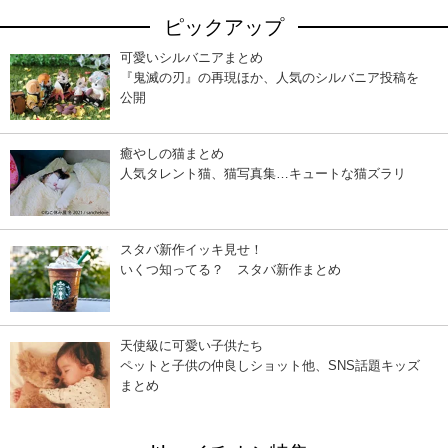
ピックアップ
可愛いシルバニアまとめ
『鬼滅の刃』の再現ほか、人気のシルバニア投稿を
公開
癒やしの猫まとめ
人気タレント猫、猫写真集…キュートな猫ズラリ
スタバ新作イッキ見せ！
いくつ知ってる？ スタバ新作まとめ
天使級に可愛い子供たち
ペットと子供の仲良しショット他、SNS話題キッズ
まとめ