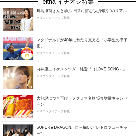
eltha イチオシ特集
川島海荷さんと学ぶ 日常に潜む“人身取引”のリアル
オリコンタイアップ特集
マクドナルドが40年にわたり支える「小学生の甲子
園」
オリコンタイアップ特集
向井康二イケメンすぎ！純愛『（LOVE SONG）』
オリコンタイアップ特集
大好評につき再び！ファミマ名物45％増量キャンペ
ーン
オリコンタイアップ特集
SUPER★DRAGON、自ら描いた”レトロフューチャ
ー”