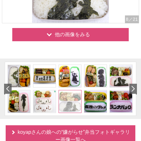
8
／21
他の画像をみる
koyapさんの娘への“嫌がらせ”弁当フォトギャラリ
ー画像一覧へ