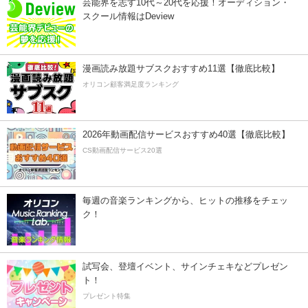
芸能界を志す10代～20代を応援！オーディション・
スクール情報はDeview
漫画読み放題サブスクおすすめ11選【徹底比較】
オリコン顧客満足度ランキング
2026年動画配信サービスおすすめ40選【徹底比較】
CS動画配信サービス20選
毎週の音楽ランキングから、ヒットの推移をチェッ
ク！
試写会、登壇イベント、サインチェキなどプレゼン
ト！
プレゼント特集