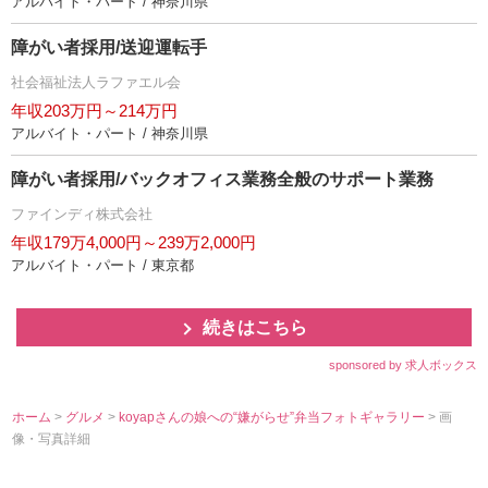
アルバイト・パート / 神奈川県
障がい者採用/送迎運転手
社会福祉法人ラファエル会
年収203万円～214万円
アルバイト・パート / 神奈川県
障がい者採用/バックオフィス業務全般のサポート業務
ファインディ株式会社
年収179万4,000円～239万2,000円
アルバイト・パート / 東京都
続きはこちら
sponsored by 求人ボックス
ホーム
>
グルメ
>
koyapさんの娘への“嫌がらせ”弁当フォトギャラリー
> 画
像・写真詳細