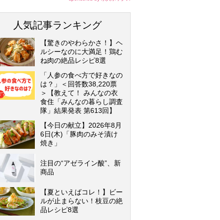
人気記事ランキング
【驚きのやわらかさ！】ヘ
ルシーなのに大満足！鶏む
ね肉の絶品レシピ8選
「人参の食べ方で好きなの
は？」＜回答数38,220票
＞【教えて！ みんなの衣
食住「みんなの暮らし調査
隊」結果発表 第613回】
【今日の献立】2026年8月
6日(木)「豚肉のみそ漬け
焼き」
注目の“アゼライン酸”、新
商品
【夏といえばコレ！】ビー
ルが止まらない！枝豆の絶
品レシピ8選