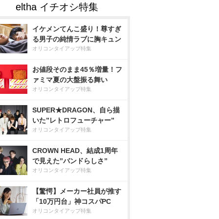
イケメンてんこ盛り！尊すぎ
る男子の純情ラブに胸キュン
オリコンタイアップ特集
お値段そのまま45％増量！フ
ァミマ夏の大盤振る舞い
オリコンタイアップ特集
SUPER★DRAGON、自ら描
いた”レトロフューチャー”
オリコンタイアップ特集
CROWN HEAD、結成1周年
で見えた”バンドらしさ”
オリコンタイアップ特集
【驚愕】メーカー社員が推す
「10万円台」神コスパPC
オリコンタイアップ特集