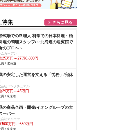
人特集
さらに見る
婚式場での料理人 料亭での日本料理・婚
料理の調理スタッフ/～北海道の迎賓館で
食のプロへ～
ルムガーデン
25万円～27万8,800円
員 / 北海道
織の安定した運営を支える「労務」/完休
日
式会社パンクチュアル
給29万円～45万円
員 / 東京都
品の商品企画・開発/イオングループの大
スーパー
式会社マルエツ
収500万円～650万円
員 / 東京都