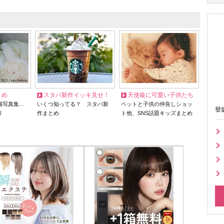
とめ
スタバ新作イッキ見せ！
天使級に可愛い子供たち
猫写真集…
いくつ知ってる？ スタバ新
ペットと子供の仲良しショッ
登
リ
作まとめ
ト他、SNS話題キッズまとめ