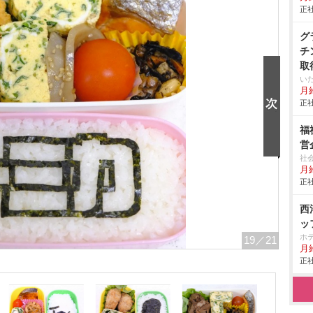
正社
グ
チ
取
い
月給
正社
福
営
社
月
正社
西
ッ
ホ
19
／21
月給
正社