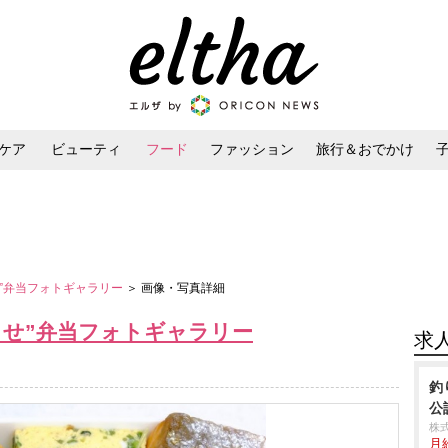
ケア
ビューティ
フード
ファッション
旅行＆おでかけ
ンケア
ダイエット・ボディケア
ヘアスタイル・ヘアアレンジ
せ”弁当フォトギャラリー
＞ 画像・写真詳細
がらせ”弁当フォトギャラリー
求
釣
公
株
月給