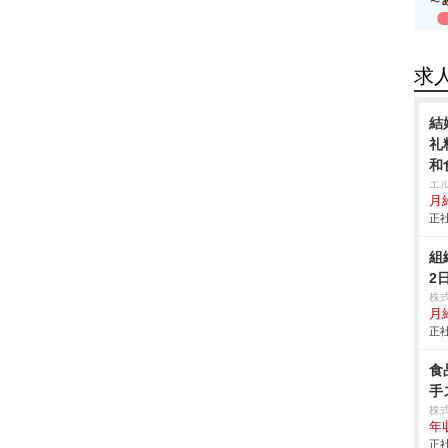
求
結
礼
和
エ
月給
正社
組
2
株
月
正社
食
手
株
年
正社