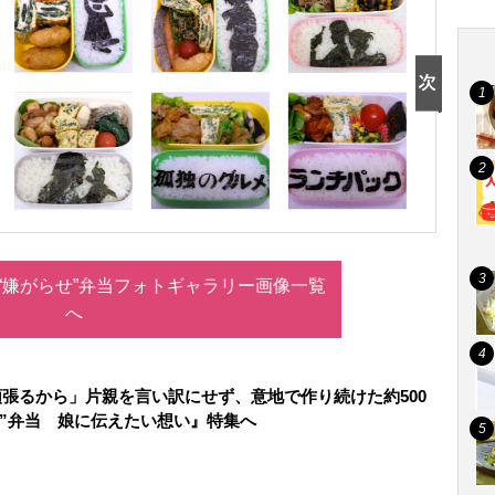
の“嫌がらせ”弁当フォトギャラリー画像一覧
へ
張るから」片親を言い訳にせず、意地で作り続けた約500
せ”弁当 娘に伝えたい想い』特集へ