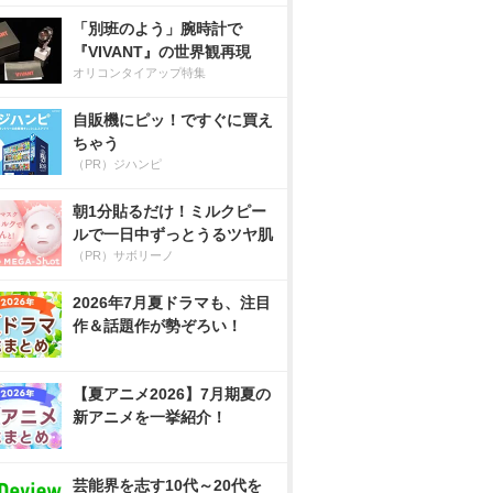
「別班のよう」腕時計で
『VIVANT』の世界観再現
オリコンタイアップ特集
自販機にピッ！ですぐに買え
ちゃう
（PR）ジハンピ
朝1分貼るだけ！ミルクピー
ルで一日中ずっとうるツヤ肌
（PR）サボリーノ
2026年7月夏ドラマも、注目
作＆話題作が勢ぞろい！
【夏アニメ2026】7月期夏の
新アニメを一挙紹介！
芸能界を志す10代～20代を