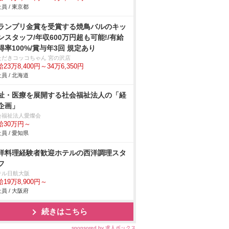
員 / 東京都
ランプリ金賞を受賞する焼鳥バルのキッ
ンスタッフ/年収600万円超も可能!/有給
得率100%/賞与年3回 規定あり
ただきコッコちゃん 宮の沢店
23万8,400円～34万6,350円
員 / 北海道
祉・医療を展開する社会福祉法人の「経
企画」
会福祉法人愛燦会
給30万円～
員 / 愛知県
洋料理経験者歓迎ホテルの西洋調理スタ
フ
テル日航大阪
19万8,900円～
員 / 大阪府
続きはこちら
sponsored by 求人ボックス