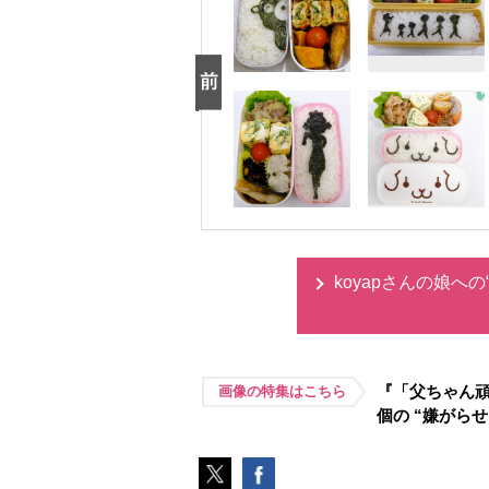
koyapさんの娘へ
『「父ちゃん頑
画像の特集はこちら
個の “嫌がら