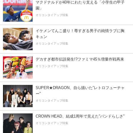
マクドナルドが40年にわたり支える「小学生の甲子
園」
オリコンタイアップ特集
イケメンてんこ盛り！尊すぎる男子の純情ラブに胸
キュン
オリコンタイアップ特集
デカすぎ都市伝説発生!?ファミマ45％増量作戦再来
オリコンタイアップ特集
SUPER★DRAGON、自ら描いた”レトロフューチャ
ー”
オリコンタイアップ特集
CROWN HEAD、結成1周年で見えた”バンドらしさ”
オリコンタイアップ特集