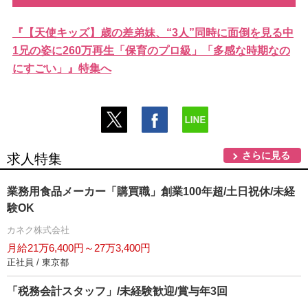
『【天使キッズ】歳の差弟妹、“3人”同時に面倒を見る中
1兄の姿に260万再生「保育のプロ級」「多感な時期なの
にすごい」』特集へ
さらに見る
求人特集
業務用食品メーカー「購買職」創業100年超/土日祝休/未経
験OK
カネク株式会社
月給21万6,400円～27万3,400円
正社員 / 東京都
「税務会計スタッフ」/未経験歓迎/賞与年3回