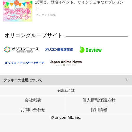
試写会、登壇イベント、サインチェキなどプレゼン
ト！
プレゼント特集
オリコングループサイト
クッキーの使用について
このサイトでは Cookie を使用して、ユーザーに合わせたコンテンツや広告の
elthaとは
表示、ソーシャル メディア機能の提供、広告の表示回数やクリック数の測定を
会社概要
個人情報保護方針
行っています。
また、ユーザーによるサイトの利用状況についても情報を収集し、ソーシャル
お問い合わせ
採用情報
メディアや広告配信、データ解析の各パートナーに提供しています。
各パートナーは、この情報とユーザーが各パートナーに提供した他の情報や、
© oricon ME inc.
ユーザーが各パートナーのサービスを使用したときに収集した他の情報を組み
合わせて使用することがあります。