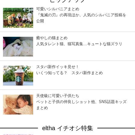
可愛いシルバニアまとめ
『鬼滅の刃』の再現ほか、人気のシルバニア投稿を
公開
癒やしの猫まとめ
人気タレント猫、猫写真集…キュートな猫ズラリ
スタバ新作イッキ見せ！
いくつ知ってる？ スタバ新作まとめ
天使級に可愛い子供たち
ペットと子供の仲良しショット他、SNS話題キッズ
まとめ
eltha イチオシ特集