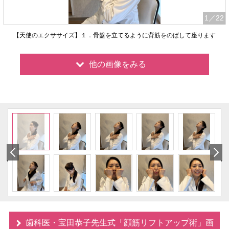
1
／22
【天使のエクササイズ】１．骨盤を立てるように背筋をのばして座ります
他の画像をみる
歯科医・宝田恭子先生式「顔筋リフトアップ術」画