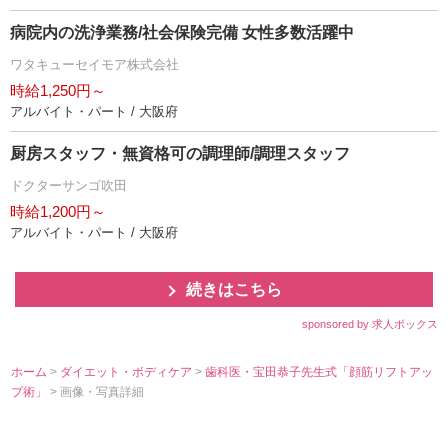
病院内の洗浄業務/社会保険完備 女性多数活躍中
ワタキューセイモア株式会社
時給1,250円～
アルバイト・パート / 大阪府
厨房スタッフ・無資格可の調理師/調理スタッフ
ドクターサンゴ吹田
時給1,200円～
アルバイト・パート / 大阪府
続きはこちら
sponsored by 求人ボックス
ホーム
>
ダイエット・ボディケア
>
歯科医・宝田恭子先生式「顔筋リフトアッ
プ術」
> 画像・写真詳細