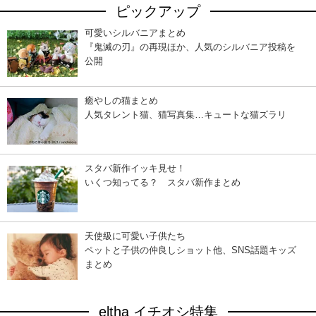
ピックアップ
可愛いシルバニアまとめ
『鬼滅の刃』の再現ほか、人気のシルバニア投稿を
公開
癒やしの猫まとめ
人気タレント猫、猫写真集…キュートな猫ズラリ
スタバ新作イッキ見せ！
いくつ知ってる？ スタバ新作まとめ
天使級に可愛い子供たち
ペットと子供の仲良しショット他、SNS話題キッズ
まとめ
eltha イチオシ特集