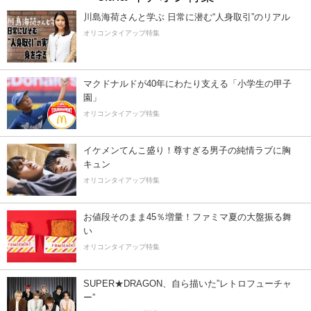
川島海荷さんと学ぶ 日常に潜む“人身取引”のリアル
オリコンタイアップ特集
マクドナルドが40年にわたり支える「小学生の甲子
園」
オリコンタイアップ特集
イケメンてんこ盛り！尊すぎる男子の純情ラブに胸
キュン
オリコンタイアップ特集
お値段そのまま45％増量！ファミマ夏の大盤振る舞
い
オリコンタイアップ特集
SUPER★DRAGON、自ら描いた”レトロフューチャ
ー”