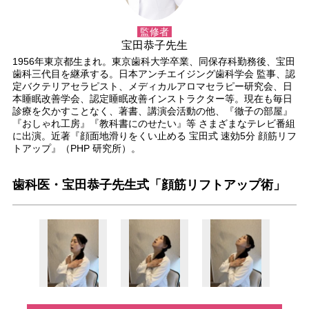
監修者
宝田恭子先生
1956年東京都生まれ。東京歯科大学卒業、同保存科勤務後、宝田
歯科三代目を継承する。日本アンチエイジング歯科学会 監事、認
定バクテリアセラピスト、メディカルアロマセラピー研究会、日
本睡眠改善学会、認定睡眠改善インストラクター等。現在も毎日
診療を欠かすことなく、著書、講演会活動の他、『徹子の部屋』
『おしゃれ工房』『教科書にのせたい』等 さまざまなテレビ番組
に出演。近著『顔面地滑りをくい止める 宝田式 速効5分 顔筋リフ
トアップ』（PHP 研究所）。
歯科医・宝田恭子先生式「顔筋リフトアップ術」