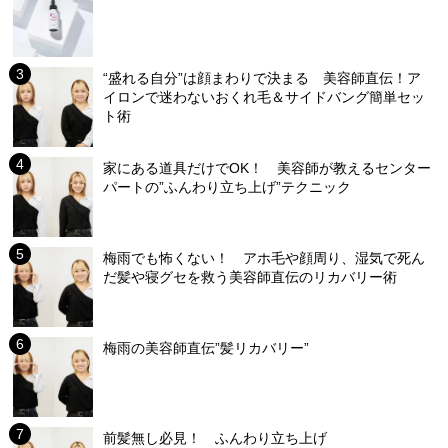
“盛れる自分”は顔まわりで決まる 美容師直伝！ア
イロンで迷わないおくれ毛＆サイドバング簡単セッ
ト術
家にある道具だけでOK！ 美容師が教えるセンター
パートの”ふんわり立ち上げ”テクニック
梅雨でも怖くない！ アホ毛や顔周り、湿気で死ん
だ髪や寝グセを救う美容師直伝のリカバリー術
梅雨の美容師直伝”髪リカバリー”
前髪無し必見！ ふんわり立ち上げ