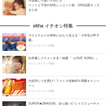
天使級に可愛い子供たち
ペットと子供の仲良しショット他、SNS話題キッズ
まとめ
eltha イチオシ特集
マクドナルドが40年にわたり支える「小学生の甲子
園」
オリコンタイアップ特集
向井康二イケメンすぎ！純愛『（LOVE SONG）』
オリコンタイアップ特集
大好評につき再び！ファミマ名物45％増量キャンペ
ーン
オリコンタイアップ特集
SUPER★DRAGON、自ら描いた”レトロフューチャ