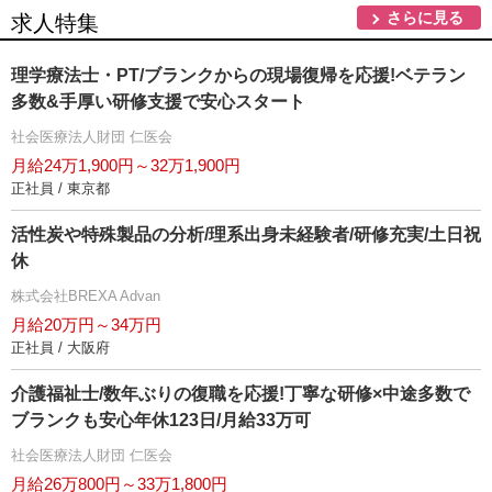
さらに見る
求人特集
理学療法士・PT/ブランクからの現場復帰を応援!ベテラン
多数&手厚い研修支援で安心スタート
社会医療法人財団 仁医会
月給24万1,900円～32万1,900円
正社員 / 東京都
活性炭や特殊製品の分析/理系出身未経験者/研修充実/土日祝
休
株式会社BREXA Advan
月給20万円～34万円
正社員 / 大阪府
介護福祉士/数年ぶりの復職を応援!丁寧な研修×中途多数で
ブランクも安心年休123日/月給33万可
社会医療法人財団 仁医会
月給26万800円～33万1,800円