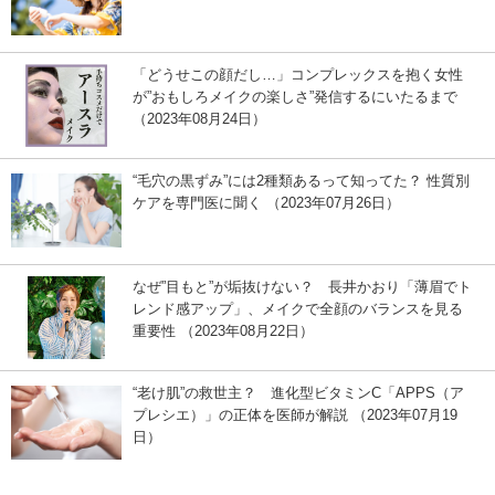
「どうせこの顔だし…」コンプレックスを抱く女性
が”おもしろメイクの楽しさ”発信するにいたるまで
（2023年08月24日）
“毛穴の黒ずみ”には2種類あるって知ってた？ 性質別
ケアを専門医に聞く （2023年07月26日）
なぜ”目もと”が垢抜けない？ 長井かおり「薄眉でト
レンド感アップ」、メイクで全顔のバランスを見る
重要性 （2023年08月22日）
“老け肌”の救世主？ 進化型ビタミンC「APPS（ア
プレシエ）」の正体を医師が解説 （2023年07月19
日）