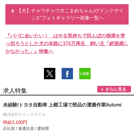
【犬】チャウチャウ犬こまめちゃんの“ドンクサイ
ッヌ”フォトギャラリー画像一覧へ
『パパに会いたい！ はやる気持ちで田んぼの側溝を突
っ切ろうとした犬の末路に375万再生 飼い主「絶望感し
かなかった」』特集へ
さらに見る
求人特集
未経験/トヨタ自動車 上郷工場で部品の運搬作業/tutumi
株式会社テクノスマイル
時給2,100円
正社員 / 派遣社員 / 愛知県