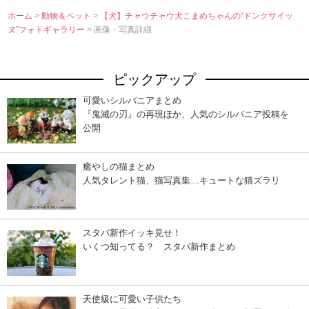
ホーム
>
動物＆ペット
>
【犬】チャウチャウ犬こまめちゃんの“ドンクサイッ
ヌ”フォトギャラリー
> 画像・写真詳細
ピックアップ
可愛いシルバニアまとめ
『鬼滅の刃』の再現ほか、人気のシルバニア投稿を
公開
癒やしの猫まとめ
人気タレント猫、猫写真集…キュートな猫ズラリ
スタバ新作イッキ見せ！
いくつ知ってる？ スタバ新作まとめ
天使級に可愛い子供たち