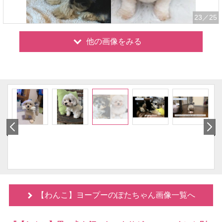
23
／25
他の画像をみる
【わんこ】ヨープーのぽたちゃん画像一覧へ