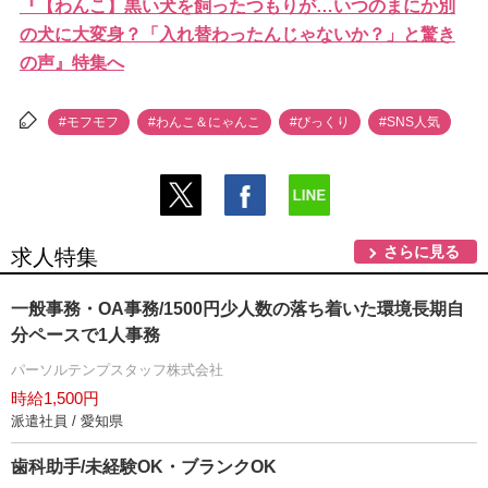
『【わんこ】黒い犬を飼ったつもりが…いつのまにか別
の犬に大変身？「入れ替わったんじゃないか？」と驚き
の声』特集へ
#モフモフ
#わんこ＆にゃんこ
#びっくり
#SNS人気
さらに見る
求人特集
一般事務・OA事務/1500円少人数の落ち着いた環境長期自
分ペースで1人事務
パーソルテンプスタッフ株式会社
時給1,500円
派遣社員 / 愛知県
歯科助手/未経験OK・ブランクOK