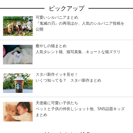
ピックアップ
可愛いシルバニアまとめ
『鬼滅の刃』の再現ほか、人気のシルバニア投稿を
公開
癒やしの猫まとめ
人気タレント猫、猫写真集…キュートな猫ズラリ
スタバ新作イッキ見せ！
いくつ知ってる？ スタバ新作まとめ
天使級に可愛い子供たち
ペットと子供の仲良しショット他、SNS話題キッズ
まとめ