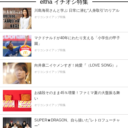
eltha イチオシ特集
川島海荷さんと学ぶ 日常に潜む“人身取引”のリアル
オリコンタイアップ特集
マクドナルドが40年にわたり支える「小学生の甲子
園」
オリコンタイアップ特集
向井康二イケメンすぎ！純愛『（LOVE SONG）』
オリコンタイアップ特集
お値段そのまま45％増量！ファミマ夏の大盤振る舞
い
オリコンタイアップ特集
SUPER★DRAGON、自ら描いた”レトロフューチャ
ー”