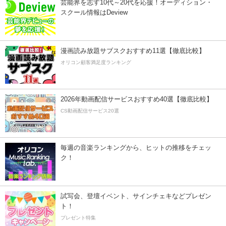
芸能界を志す10代～20代を応援！オーディション・
スクール情報はDeview
漫画読み放題サブスクおすすめ11選【徹底比較】
オリコン顧客満足度ランキング
2026年動画配信サービスおすすめ40選【徹底比較】
CS動画配信サービス20選
毎週の音楽ランキングから、ヒットの推移をチェッ
ク！
試写会、登壇イベント、サインチェキなどプレゼン
ト！
プレゼント特集