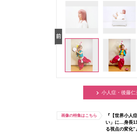
小人症・後藤仁
『【世界小人
画像の特集はこちら
い」に…身長1
る視点の変化”