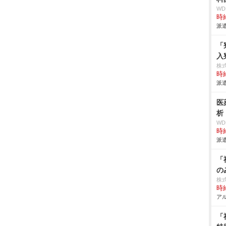
W
時給
派遣
「
入
株
時給
派遣
医
析
W
時給
派遣
「
の
株
時給
アル
「