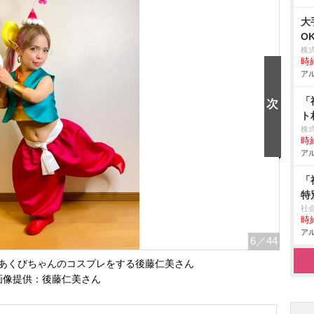
大
O
株
時給
アル
「
ト
株
時給
アル
「
特
社
時給
アル
6
／44
あくびちゃんのコスプレをする後藤仁美さん
画像提供：後藤仁美さん