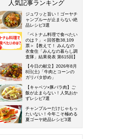
人気記事ランキング
ジュワッと旨い！ゴーヤチ
ャンプルーが止まらない絶
品レシピ3選
「ベトナム料理で食べたい
のは？」＜回答数38,109
票＞【教えて！ みんなの
衣食住「みんなの暮らし調
査隊」結果発表 第615回】
【今日の献立】2026年8月
8日(土)「牛肉とコーンの
ガリバタ炒め」
【キャベツ×豚バラ肉】ご
飯が止まらない！人気おか
ずレシピ7選
チャンプルーだけじゃもっ
たいない！今年こそ極める
夏ゴーヤ絶品レシピ3選