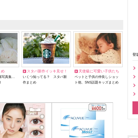
登
とめ
スタバ新作イッキ見せ！
天使級に可愛い子供たち
猫写真集…
いくつ知ってる？ スタバ新
ペットと子供の仲良しショッ
リ
作まとめ
ト他、SNS話題キッズまとめ