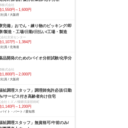
DB株式会社
1,550円～1,600円
社員 / 大阪府
寮完備」おでん・練り物のピッキング/即
寮/製造・工場/日勤/日払い/工場・製造
式会社京栄センター
1,107円～1,384円
社員 / 北海道
薬品開発のためのバイオ分析試験/化学分
DB株式会社
1,800円～2,000円
社員 / 大阪府
福祉調理スタッフ」調理師免許必須/日勤
み/サービス付き高齢者向け住宅
式会社ミズノ/燦郷倶楽部柊町
1,140円～1,200円
バイト・パート / 愛知県
福祉調理スタッフ」無資格可/午前のみ/