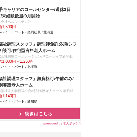
手キャリアのコールセンター/週休3日
K/未経験歓迎/9月開始
式会社ベルシステム24
1,500円
バイト・パート / 契約社員 / 北海道
福祉調理スタッフ」調理師免許必須/シフ
相談可/住宅型有料老人ホーム
式会社川島コーポレーション/サニーライフ新琴似
1,080円～1,250円
バイト・パート / 北海道
福祉調理スタッフ」無資格可/午前のみ/
別養護老人ホーム
会福祉法人朝日福祉会/特別養護老人ホーム 朝日荘
1,140円
バイト・パート / 愛知県
続きはこちら
sponsored by 求人ボックス