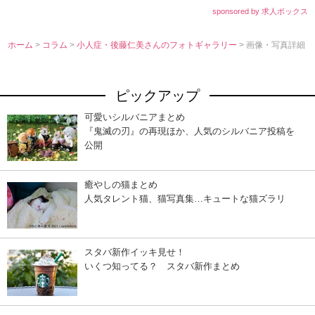
sponsored by 求人ボックス
ホーム
>
コラム
>
小人症・後藤仁美さんのフォトギャラリー
> 画像・写真詳細
ピックアップ
可愛いシルバニアまとめ
『鬼滅の刃』の再現ほか、人気のシルバニア投稿を
公開
癒やしの猫まとめ
人気タレント猫、猫写真集…キュートな猫ズラリ
スタバ新作イッキ見せ！
いくつ知ってる？ スタバ新作まとめ