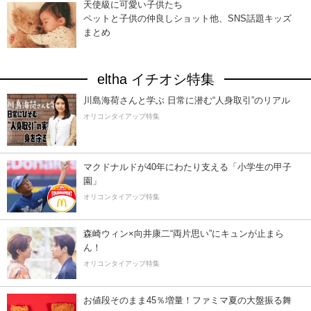
天使級に可愛い子供たち
ペットと子供の仲良しショット他、SNS話題キッズ
まとめ
eltha イチオシ特集
川島海荷さんと学ぶ 日常に潜む“人身取引”のリアル
オリコンタイアップ特集
マクドナルドが40年にわたり支える「小学生の甲子
園」
オリコンタイアップ特集
森崎ウィン×向井康二“両片思い”にキュンが止まら
ん！
オリコンタイアップ特集
お値段そのまま45％増量！ファミマ夏の大盤振る舞