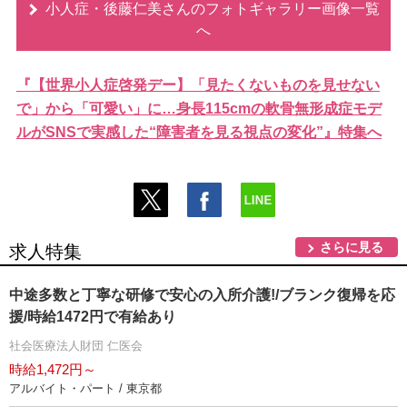
小人症・後藤仁美さんのフォトギャラリー画像一覧
へ
『【世界小人症啓発デー】「見たくないものを見せない
で」から「可愛い」に…身長115cmの軟骨無形成症モデ
ルがSNSで実感した“障害者を見る視点の変化”』特集へ
さらに見る
求人特集
中途多数と丁寧な研修で安心の入所介護!/ブランク復帰を応
援/時給1472円で有給あり
社会医療法人財団 仁医会
時給1,472円～
アルバイト・パート / 東京都