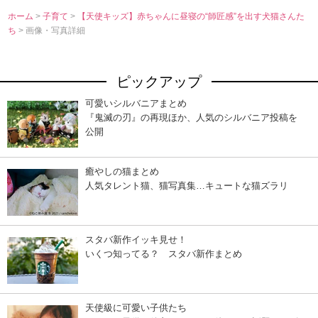
ホーム
>
子育て
>
【天使キッズ】赤ちゃんに昼寝の“師匠感”を出す犬猫さんた
ち
> 画像・写真詳細
ピックアップ
可愛いシルバニアまとめ
『鬼滅の刃』の再現ほか、人気のシルバニア投稿を
公開
癒やしの猫まとめ
人気タレント猫、猫写真集…キュートな猫ズラリ
スタバ新作イッキ見せ！
いくつ知ってる？ スタバ新作まとめ
天使級に可愛い子供たち