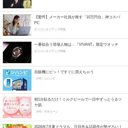
【驚愕】メーカー社員が推す「10万円台」神コスパ
PC
オリコンタイアップ特集
一番似合う登場人物は…『VIVANT』限定ウオッチ
オリコンタイアップ特集
自販機にピッ！ですぐに買えちゃう
（PR）ジハンピ
朝1分貼るだけ！ミルクピールで一日中ずっとうるツ
ヤ肌
（PR）サボリーノ
2026年7月夏ドラマも、注目作＆話題作が勢ぞろい！