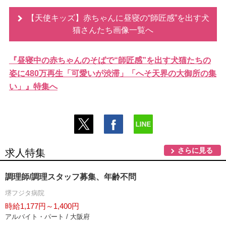
【天使キッズ】赤ちゃんに昼寝の“師匠感”を出す犬
猫さんたち画像一覧へ
『昼寝中の赤ちゃんのそばで“師匠感”を出す犬猫たちの
姿に480万再生「可愛いが渋滞」「へそ天界の大御所の集
い」』特集へ
さらに見る
求人特集
調理師/調理スタッフ募集、年齢不問
堺フジタ病院
時給1,177円～1,400円
アルバイト・パート / 大阪府