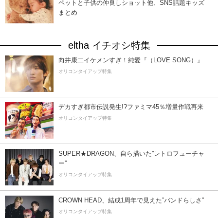
ペットと子供の仲良しショット他、SNS話題キッズ
まとめ
eltha イチオシ特集
向井康二イケメンすぎ！純愛『（LOVE SONG）』
オリコンタイアップ特集
デカすぎ都市伝説発生!?ファミマ45％増量作戦再来
オリコンタイアップ特集
SUPER★DRAGON、自ら描いた”レトロフューチャ
ー”
オリコンタイアップ特集
CROWN HEAD、結成1周年で見えた”バンドらしさ”
オリコンタイアップ特集