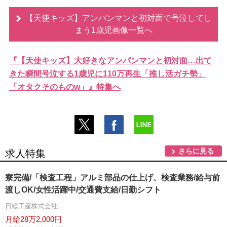
【天使キッズ】アンパンマンと初対面で号泣してし
まう1歳児画像一覧へ
『【天使キッズ】大好きなアンパンマンと初対面…出て
きた瞬間号泣する1歳児に110万再生「推し活ガチ勢」
「オタクそのものw」』特集へ
さらに見る
求人特集
寮完備/「検査工程」アルミ部品の仕上げ、検査業務/給与前
渡しOK/女性活躍中/交通費支給/日勤シフト
日総工産株式会社
月給28万2,000円