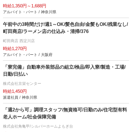
時給1,350円～1,688円
アルバイト・パート / 神奈川県
午前中の3時間だけ!週1～OK/髪色自由!金髪もOK/残業なし/
町田商店/ラーメン店の仕込み・清掃/376
町田商店 西淀川店
時給1,270円
アルバイト・パート / 大阪府
「寮完備」自動車外装部品の組立/検品/即入寮/製造・工場/
日勤/日払い
株式会社京栄センター
時給1,450円
派遣社員 / 神奈川県
「週2から可」調理スタッフ/無資格可/日勤のみ/住宅型有料
老人ホーム/社会保障完備
株式会社角亀甲/シルバーホームよもぎ台