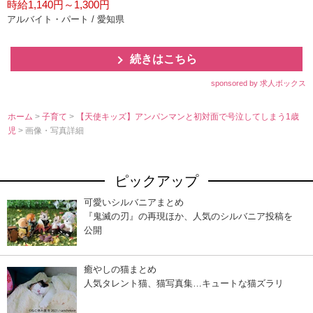
時給1,140円～1,300円
アルバイト・パート / 愛知県
続きはこちら
sponsored by 求人ボックス
ホーム
>
子育て
>
【天使キッズ】アンパンマンと初対面で号泣してしまう1歳
児
> 画像・写真詳細
ピックアップ
可愛いシルバニアまとめ
『鬼滅の刃』の再現ほか、人気のシルバニア投稿を
公開
癒やしの猫まとめ
人気タレント猫、猫写真集…キュートな猫ズラリ