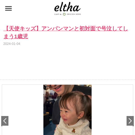
【天使キッズ】アンパンマンと初対面で号泣してし
まう1歳児
2024-01-04