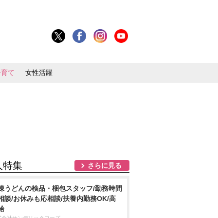
子育て
女性活躍
人特集
さらに見る
凍うどんの検品・梱包スタッフ/勤務時間
相談/お休みも応相談/扶養内勤務OK/高
給