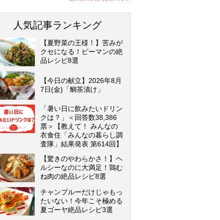
人気記事ランキング
【夏野菜の王様！】苦みが
クセになる！ピーマンの絶
品レシピ8選
【今日の献立】2026年8月
7日(金)「鯛茶漬け」
「暑い日に飲みたいドリン
クは？」＜回答数38,386
票＞【教えて！ みんなの
衣食住「みんなの暮らし調
査隊」結果発表 第614回】
【驚きのやわらかさ！】ヘ
ルシーなのに大満足！鶏む
ね肉の絶品レシピ8選
チャンプルーだけじゃもっ
たいない！今年こそ極める
夏ゴーヤ絶品レシピ3選