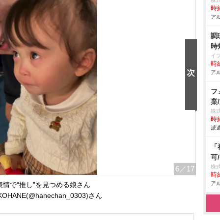
株
時給
アル
調
時
イ
時給
アル
フ
業
株
時給
派遣
「
可
株
6
／17
時給
アル
表情で“推し”を見つめる娘さん
HANE(@hanechan_0303)さん