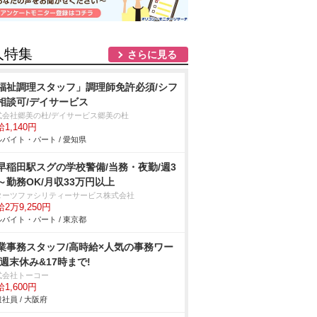
人特集
さらに見る
福祉調理スタッフ」調理師免許必須/シフ
相談可/デイサービス
式会社郷美の杜/デイサービス郷美の杜
1,140円
バイト・パート / 愛知県
早稲田駅スグの学校警備/当務・夜勤/週3
～勤務OK/月収33万円以上
ターツファシリティーサービス株式会社
2万9,250円
バイト・パート / 東京都
業事務スタッフ/高時給×人気の事務ワー
 週末休み&17時まで!
式会社トーコー
1,600円
社員 / 大阪府