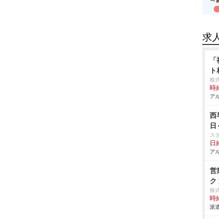
求
「
ト
株
時給
アル
西
日
ス
日給
アル
営
ク
株
時給
派遣