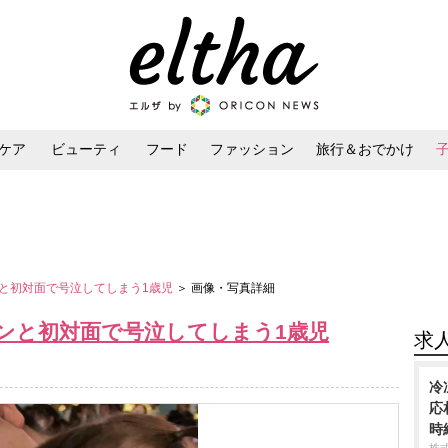
ケア
ビューティ
フード
ファッション
旅行＆おでかけ
ンケア
ダイエット・ボディケア
ヘアスタイル・ヘアアレンジ
と初対面で号泣してしまう1歳児
＞ 画像・写真詳細
ンと初対面で号泣してしまう1歳児
求
冷
応
時