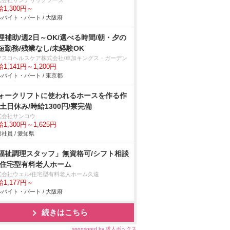
式会社サンデリックフーズ
1,300円～
バイト・パート / 大阪府
理補助/週2日～OK/選べる時間/朝・夕の
短勤務/残業なし/未経験OK
フスコヘルスケア株式会社/草加キングス・ガーデン
1,141円～1,200円
バイト・パート / 東京都
ォークリフトに使われるホースを作る作
/土日休み/時給1300円/寮完備
式会社サンコウ
1,300円～1,625円
社員 / 愛知県
福祉調理スタッフ」無資格可/シフト相談
/住宅型有料老人ホーム
式会社ウェル/住宅型有料老人ホーム久遠
1,177円～
バイト・パート / 大阪府
続きはこちら
sponsored by 求人ボックス