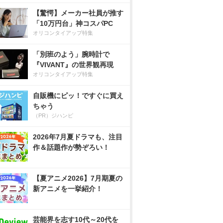
【驚愕】メーカー社員が推す
「10万円台」神コスパPC
オリコンタイアップ特集
「別班のよう」腕時計で
『VIVANT』の世界観再現
オリコンタイアップ特集
自販機にピッ！ですぐに買え
ちゃう
（PR）ジハンピ
2026年7月夏ドラマも、注目
作＆話題作が勢ぞろい！
【夏アニメ2026】7月期夏の
新アニメを一挙紹介！
芸能界を志す10代～20代を