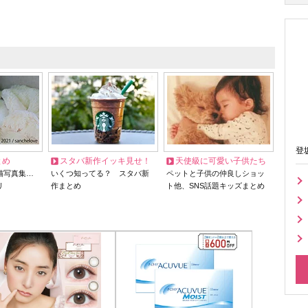
登
とめ
スタバ新作イッキ見せ！
天使級に可愛い子供たち
猫写真集…
いくつ知ってる？ スタバ新
ペットと子供の仲良しショッ
リ
作まとめ
ト他、SNS話題キッズまとめ