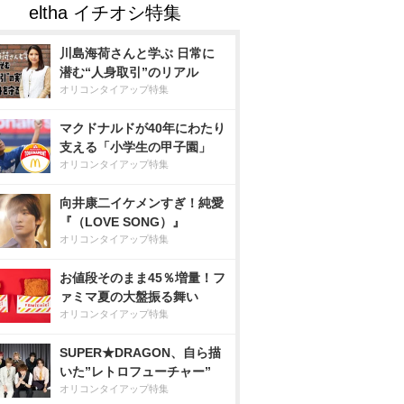
川島海荷さんと学ぶ 日常に
潜む“人身取引”のリアル
オリコンタイアップ特集
マクドナルドが40年にわたり
支える「小学生の甲子園」
オリコンタイアップ特集
向井康二イケメンすぎ！純愛
『（LOVE SONG）』
オリコンタイアップ特集
お値段そのまま45％増量！フ
ァミマ夏の大盤振る舞い
オリコンタイアップ特集
SUPER★DRAGON、自ら描
いた”レトロフューチャー”
オリコンタイアップ特集