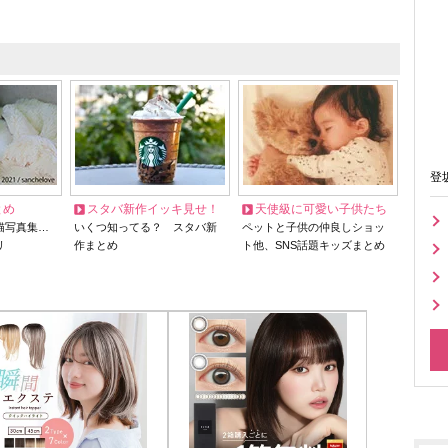
登
とめ
スタバ新作イッキ見せ！
天使級に可愛い子供たち
猫写真集…
いくつ知ってる？ スタバ新
ペットと子供の仲良しショッ
リ
作まとめ
ト他、SNS話題キッズまとめ