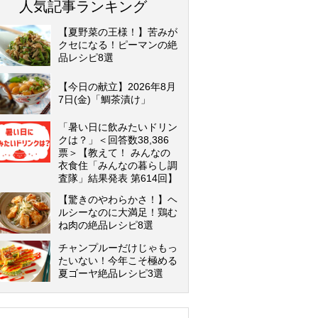
人気記事ランキング
【夏野菜の王様！】苦みが
クセになる！ピーマンの絶
品レシピ8選
【今日の献立】2026年8月
7日(金)「鯛茶漬け」
「暑い日に飲みたいドリン
クは？」＜回答数38,386
票＞【教えて！ みんなの
衣食住「みんなの暮らし調
査隊」結果発表 第614回】
【驚きのやわらかさ！】ヘ
ルシーなのに大満足！鶏む
ね肉の絶品レシピ8選
チャンプルーだけじゃもっ
たいない！今年こそ極める
夏ゴーヤ絶品レシピ3選