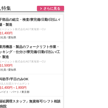
人特集
さらに見る
子部品の組立・検査/寮完備/日勤/日払い/
場・製造
Tエージェント株式会社AGT東海第一CU
1,400円
社員 / 愛知県
業用機器・製品のフォークリフト作業・
ッキング・仕分け/寮完備/日勤/日払い/工
・製造
Tエージェント株式会社AGT東海第一CU
1,500円
社員 / 愛知県
科助手/平日のみOK
療法人社団スマイルデント
1,400円～1,800円
バイト・パート / 東京都
福祉調理スタッフ」無資格可/シフト相談
/病院