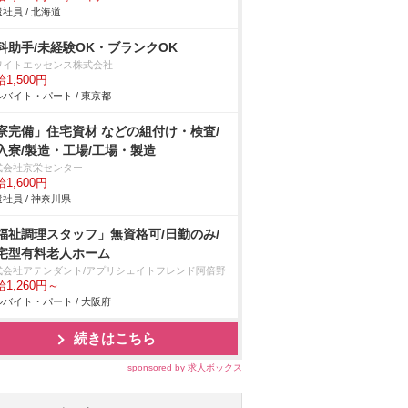
社員 / 北海道
科助手/未経験OK・ブランクOK
ワイトエッセンス株式会社
1,500円
バイト・パート / 東京都
寮完備」住宅資材 などの組付け・検査/
入寮/製造・工場/工場・製造
式会社京栄センター
1,600円
社員 / 神奈川県
福祉調理スタッフ」無資格可/日勤のみ/
宅型有料老人ホーム
式会社アテンダント/アプリシェイトフレンド阿倍野
1,260円～
バイト・パート / 大阪府
続きはこちら
sponsored by 求人ボックス