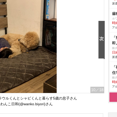
派遣
歯
ホ
時給
アル
「
即
株
日給
派遣
「
住
株
時給
アル
10
／18
ラウルくんとシャビくんと暮らす5歳の息子さん
んこ日和(@wanko.biyori)さん