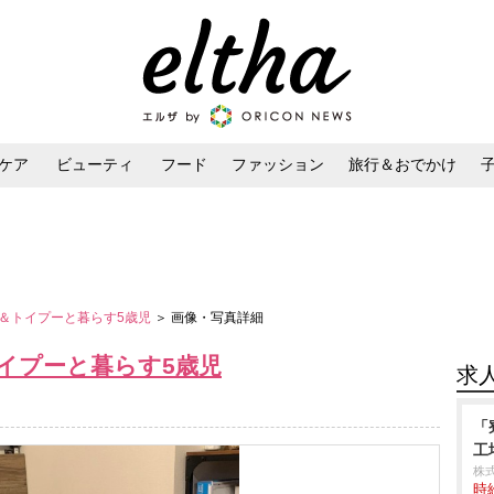
ケア
ビューティ
フード
ファッション
旅行＆おでかけ
ンケア
ダイエット・ボディケア
ヘアスタイル・ヘアアレンジ
＆トイプーと暮らす5歳児
＞ 画像・写真詳細
イプーと暮らす5歳児
求
「
工
株
時給