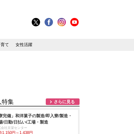
子育て
女性活躍
人特集
さらに見る
寮完備」和洋菓子の製造/即入寮/製造・
場/日勤/日払い/工場・製造
式会社京栄センター
1,150円～1,438円