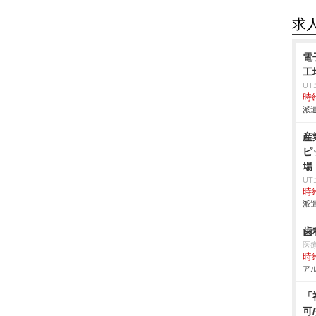
求
電
工
U
時給
派遣
産
ピ
場
U
時給
派遣
歯
医
時給
アル
「
可