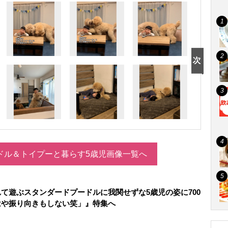
ドル＆トイプーと暮らす5歳児画像一覧へ
て遊ぶスタンダードプードルに我関せずな5歳児の姿に700
はや振り向きもしない笑」』特集へ