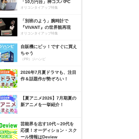
「10万円台」神コスパPC
オリコンタイアップ特集
「別班のよう」腕時計で
『VIVANT』の世界観再現
オリコンタイアップ特集
自販機にピッ！ですぐに買え
ちゃう
（PR）ジハンピ
2026年7月夏ドラマも、注目
作＆話題作が勢ぞろい！
【夏アニメ2026】7月期夏の
新アニメを一挙紹介！
芸能界を志す10代～20代を
応援！オーディション・スク
ール情報はDeview