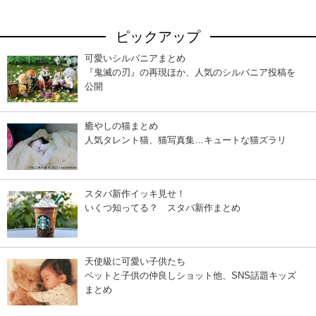
ピックアップ
可愛いシルバニアまとめ
『鬼滅の刃』の再現ほか、人気のシルバニア投稿を
公開
癒やしの猫まとめ
人気タレント猫、猫写真集…キュートな猫ズラリ
スタバ新作イッキ見せ！
いくつ知ってる？ スタバ新作まとめ
天使級に可愛い子供たち
ペットと子供の仲良しショット他、SNS話題キッズ
まとめ