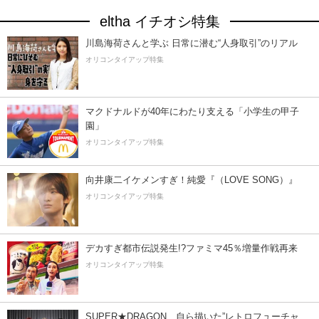
eltha イチオシ特集
川島海荷さんと学ぶ 日常に潜む“人身取引”のリアル
オリコンタイアップ特集
マクドナルドが40年にわたり支える「小学生の甲子
園」
オリコンタイアップ特集
向井康二イケメンすぎ！純愛『（LOVE SONG）』
オリコンタイアップ特集
デカすぎ都市伝説発生!?ファミマ45％増量作戦再来
オリコンタイアップ特集
SUPER★DRAGON、自ら描いた”レトロフューチャ