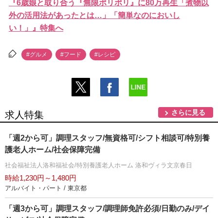
『6歳娘と取り合う『無限ポリポリ』に80万再生「煮物以
外の活用法があったとは…」「簡単なのにおいし
い！」』特集へ
#グルメ
#フード
#レシピ
さらに見る
求人特集
「週2から可」調理スタッフ/無資格可/シフト相談可/特別養
護老人ホーム/社会保障完備
社会福祉法人洛和福祉会/特別養護老人ホーム 洛和ヴィラ文京春日
時給1,230円～1,480円
アルバイト・パート / 東京都
「週3から可」調理スタッフ/調理師免許必須/日勤のみ/デイ