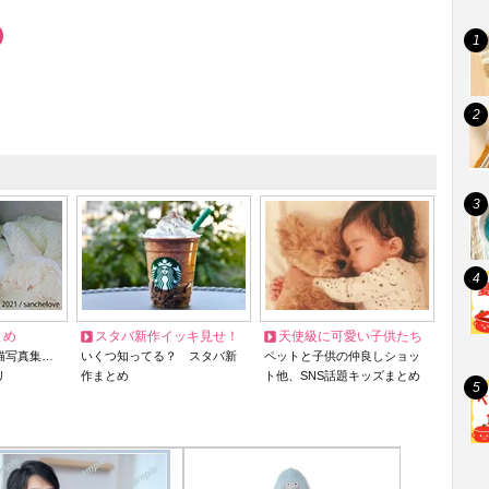
とめ
スタバ新作イッキ見せ！
天使級に可愛い子供たち
猫写真集…
いくつ知ってる？ スタバ新
ペットと子供の仲良しショッ
リ
作まとめ
ト他、SNS話題キッズまとめ