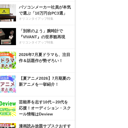
パソコンメーカー社員が本気
で選ぶ「10万円台PC3選」
オリコンタイアップ特集
「別班のよう」腕時計で
『VIVANT』の世界観再現
オリコンタイアップ特集
2026年7月夏ドラマも、注目
作＆話題作が勢ぞろい！
【夏アニメ2026】7月期夏の
新アニメを一挙紹介！
芸能界を志す10代～20代を
応援！オーディション・スク
ール情報はDeview
漫画読み放題サブスクおすす