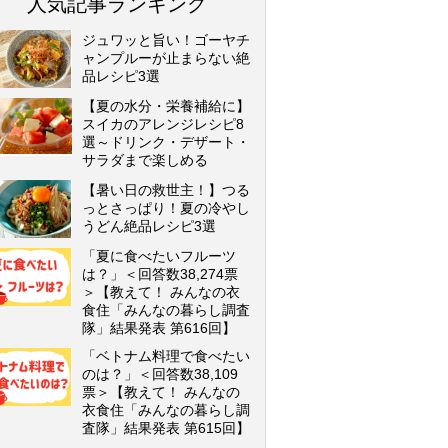
人気記事ランキング
ジュワッと旨い！ゴーヤチ
ャンプルーが止まらない絶
品レシピ3選
【夏の水分・栄養補給に】
スイカのアレンジレシピ8
選～ドリンク・デザート・
サラダまで楽しめる
【暑い日の救世主！】つる
っとさっぱり！夏の冷やし
うどん絶品レシピ3選
「夏に食べたいフルーツ
は？」＜回答数38,274票
＞【教えて！ みんなの衣
食住「みんなの暮らし調査
隊」結果発表 第616回】
「ベトナム料理で食べたい
のは？」＜回答数38,109
票＞【教えて！ みんなの
衣食住「みんなの暮らし調
査隊」結果発表 第615回】