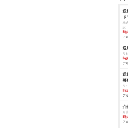
送
ド
株
設
時給
アル
送
リ
時給
アル
送
募
リ
時給
アル
介
介
時給
アル