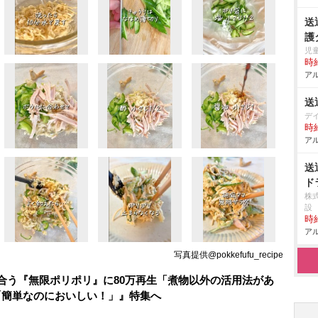
送
護
児
時給
アル
送
デ
時給
アル
送
ド
株
設
時給
アル
写真提供@pokkefufu_recipe
合う『無限ポリポリ』に80万再生「煮物以外の活用法があ
「簡単なのにおいしい！」』特集へ