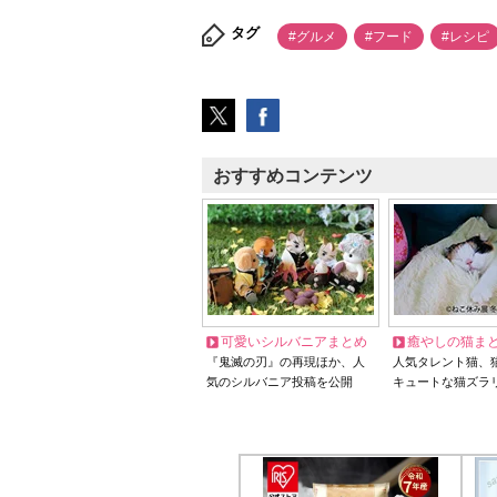
タグ
#グルメ
#フード
#レシピ
おすすめコンテンツ
可愛いシルバニアまとめ
癒やしの猫ま
『鬼滅の刃』の再現ほか、人
人気タレント猫、
気のシルバニア投稿を公開
キュートな猫ズラ