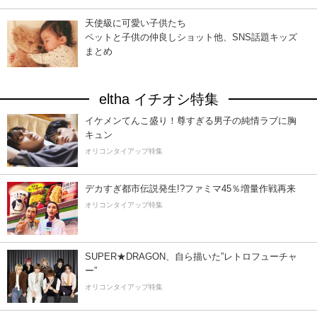
天使級に可愛い子供たち
ペットと子供の仲良しショット他、SNS話題キッズ
まとめ
eltha イチオシ特集
イケメンてんこ盛り！尊すぎる男子の純情ラブに胸
キュン
オリコンタイアップ特集
デカすぎ都市伝説発生!?ファミマ45％増量作戦再来
オリコンタイアップ特集
SUPER★DRAGON、自ら描いた”レトロフューチャ
ー”
オリコンタイアップ特集