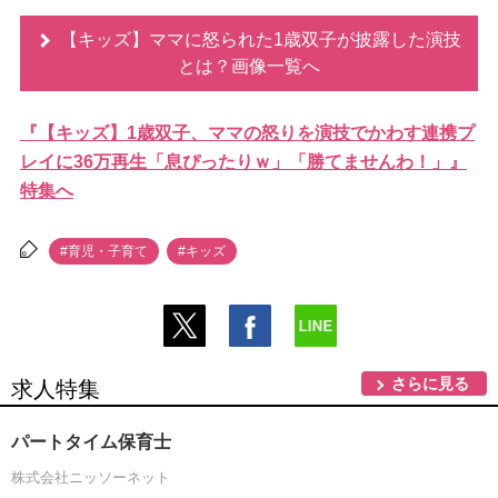
【キッズ】ママに怒られた1歳双子が披露した演技
とは？画像一覧へ
『【キッズ】1歳双子、ママの怒りを演技でかわす連携プ
レイに36万再生「息ぴったりｗ」「勝てませんわ！」』
特集へ
#育児・子育て
#キッズ
さらに見る
求人特集
パートタイム保育士
株式会社ニッソーネット