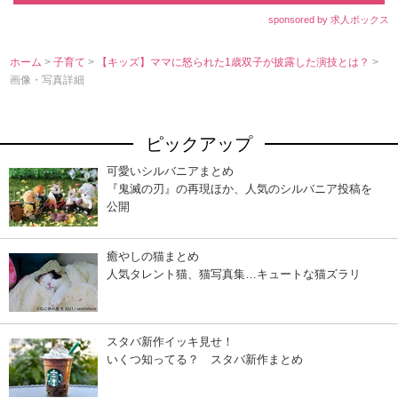
sponsored by 求人ボックス
ホーム
>
子育て
>
【キッズ】ママに怒られた1歳双子が披露した演技とは？
>
画像・写真詳細
ピックアップ
可愛いシルバニアまとめ
『鬼滅の刃』の再現ほか、人気のシルバニア投稿を
公開
癒やしの猫まとめ
人気タレント猫、猫写真集…キュートな猫ズラリ
スタバ新作イッキ見せ！
いくつ知ってる？ スタバ新作まとめ