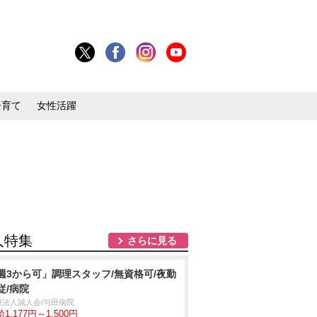
子育て
女性活躍
人特集
さらに見る
週3から可」調理スタッフ/無資格可/夜勤
従/病院
療法人誠人会/与田病院
1,177円～1,500円