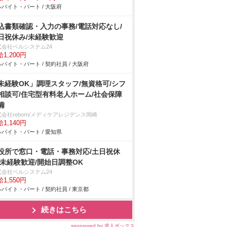
バイト・パート / 大阪府
込書類確認・入力の事務/電話対応なし/
日祝休み/未経験歓迎
式会社ベルシステム24
1,200円
バイト・パート / 契約社員 / 大阪府
未経験OK」調理スタッフ/無資格可/シフ
相談可/住宅型有料老人ホーム/社会保障
備
会社reborn/メディケアレジデンス岡崎
1,140円
バイト・パート / 愛知県
役所で窓口・電話・事務対応/土日祝休
/未経験歓迎/開始日調整OK
式会社ベルシステム24
1,550円
バイト・パート / 契約社員 / 東京都
続きはこちら
sponsored by 求人ボックス