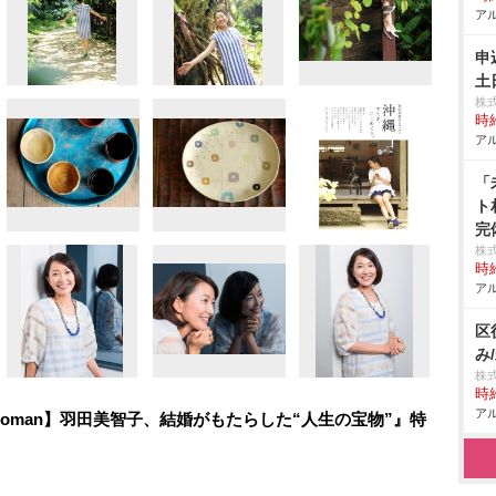
アル
申
土
株
時給
アル
「
ト
完
株式
時給
アル
区
み
株
時給
アル
ant Woman】羽田美智子、結婚がもたらした“人生の宝物”』特