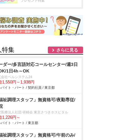
プレゼント特集
人特集
さらに見る
ーダー/多言語対応コールセンター/週3日
OK/1日4h～OK
式会社ベルシステム24
1,550円～1,938円
バイト・パート / 契約社員 / 東京都
福祉調理スタッフ」無資格可/夜勤専従/
院
定医療法人社団 研精会 東京さつきホスピタル
1,226円～
バイト・パート / 東京都
福祉調理スタッフ」無資格可/午前のみ/