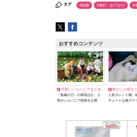
タグ
#結婚
#旅行・おでかけ
#
おすすめコンテンツ
可愛いシルバニアまとめ
癒やしの猫ま
『鬼滅の刃』の再現ほか、人
人気タレント猫、
気のシルバニア投稿を公開
キュートな猫ズラ