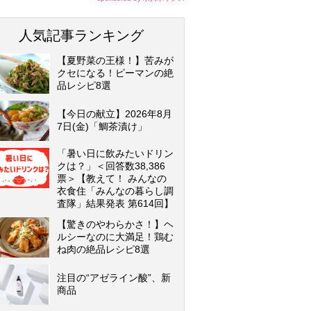
人気記事ランキング
【夏野菜の王様！】苦みが
クセになる！ピーマンの絶
品レシピ8選
【今日の献立】2026年8月
7日(金)「鯛茶漬け」
「暑い日に飲みたいドリン
クは？」＜回答数38,386
票＞【教えて！ みんなの
衣食住「みんなの暮らし調
査隊」結果発表 第614回】
【驚きのやわらかさ！】ヘ
ルシーなのに大満足！鶏む
ね肉の絶品レシピ8選
注目の“アゼライン酸”、新
商品