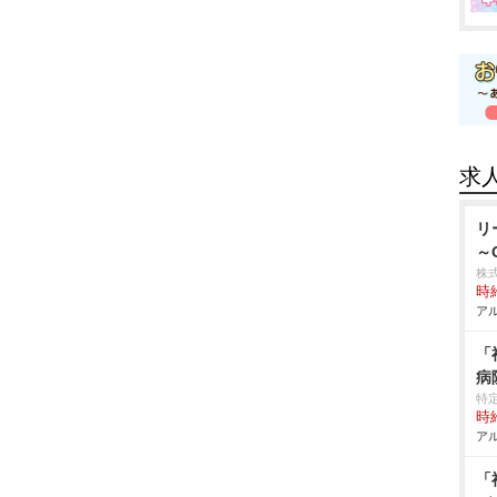
求
リ
～
株
時給
アル
「
病
特
時給
アル
「