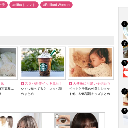
女優
#elthaトレンド
#Brilliant Woman
とめ
スタバ新作イッキ見せ！
天使級に可愛い子供たち
猫写真集…
いくつ知ってる？ スタバ新
ペットと子供の仲良しショッ
リ
作まとめ
ト他、SNS話題キッズまとめ