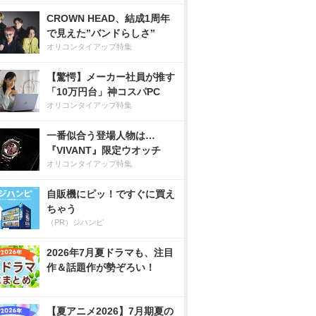
CROWN HEAD、結成1周年
で見えた”バンドらしさ”
オリコンタイアップ特集
【驚愕】メーカー社員が推す
「10万円台」神コスパPC
オリコンタイアップ特集
一番似合う登場人物は…
『VIVANT』限定ウオッチ
オリコンタイアップ特集
自販機にピッ！ですぐに買え
ちゃう
（PR）ジハンピ
2026年7月夏ドラマも、注目
作＆話題作が勢ぞろい！
【夏アニメ2026】7月期夏の