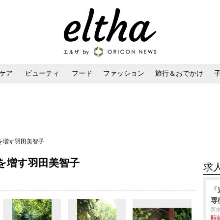
ケア
ビューティ
フード
ファッション
旅行＆おでかけ
ンケア
ダイエット・ボディケア
ヘアスタイル・ヘアアレンジ
きを増す羽田美智子
を増す羽田美智子
求
「
専
医
時給