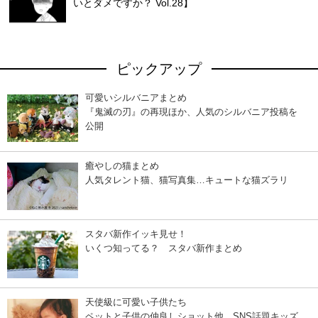
いとダメですか？ Vol.28】
ピックアップ
可愛いシルバニアまとめ
『鬼滅の刃』の再現ほか、人気のシルバニア投稿を
公開
癒やしの猫まとめ
人気タレント猫、猫写真集…キュートな猫ズラリ
スタバ新作イッキ見せ！
いくつ知ってる？ スタバ新作まとめ
天使級に可愛い子供たち
ペットと子供の仲良しショット他、SNS話題キッズ