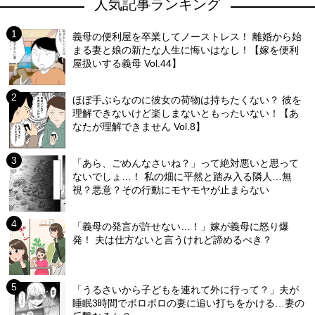
人気記事ランキング
義母の便利屋を卒業してノーストレス！ 離婚から始
まる妻と娘の新たな人生に悔いはなし！【嫁を便利
屋扱いする義母 Vol.44】
ほぼ手ぶらなのに彼女の荷物は持ちたくない？ 彼を
理解できないけど楽しまないともったいない！【あ
なたが理解できません Vol.8】
「あら、ごめんなさいね？」って絶対悪いと思って
ないでしょ…！ 私の畑に平然と踏み入る隣人…無
視？悪意？その行動にモヤモヤが止まらない
「義母の発言が許せない…！」嫁が義母に怒り爆
発！ 夫は仕方ないと言うけれど諦めるべき？
「うるさいから子どもを連れて外に行って？」夫が
睡眠3時間でボロボロの妻に追い打ちをかける…妻の