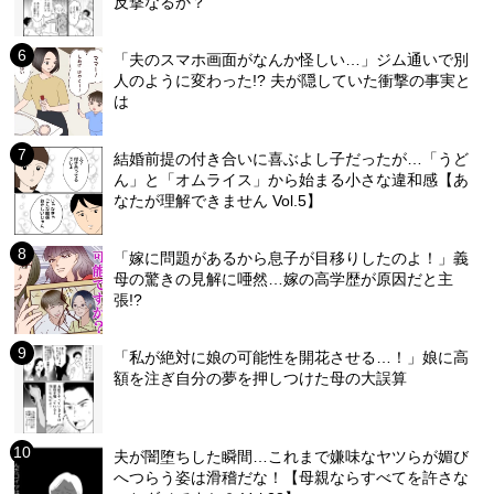
反撃なるか？
「夫のスマホ画面がなんか怪しい…」ジム通いで別
人のように変わった!? 夫が隠していた衝撃の事実と
は
結婚前提の付き合いに喜ぶよし子だったが…「うど
ん」と「オムライス」から始まる小さな違和感【あ
なたが理解できません Vol.5】
「嫁に問題があるから息子が目移りしたのよ！」義
母の驚きの見解に唖然…嫁の高学歴が原因だと主
張!?
「私が絶対に娘の可能性を開花させる…！」娘に高
額を注ぎ自分の夢を押しつけた母の大誤算
夫が闇堕ちした瞬間…これまで嫌味なヤツらが媚び
へつらう姿は滑稽だな！【母親ならすべてを許さな