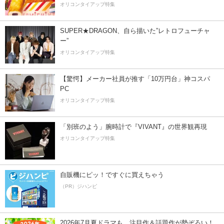
オリコンタイアップ特集
SUPER★DRAGON、自ら描いた”レトロフューチャ
ー”
オリコンタイアップ特集
【驚愕】メーカー社員が推す「10万円台」神コスパ
PC
オリコンタイアップ特集
「別班のよう」腕時計で『VIVANT』の世界観再現
オリコンタイアップ特集
自販機にピッ！ですぐに買えちゃう
（PR）ジハンピ
2026年7月夏ドラマも、注目作＆話題作が勢ぞろい！