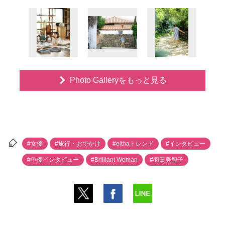
Photo Galleryをもっと見る
#女優
#旅行・おでかけ
#elthaトレンド
#インタビュー
#俳優インタビュー
#Brilliant Woman
#羽田美智子