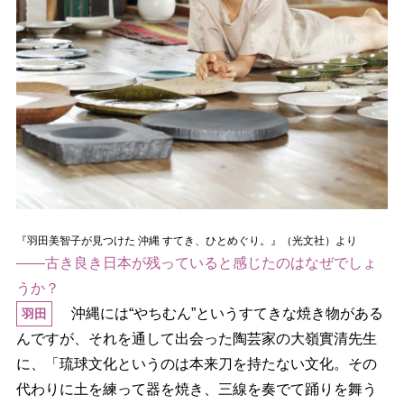
『羽田美智子が見つけた 沖縄 すてき、ひとめぐり。』（光文社）より
――古き良き日本が残っていると感じたのはなぜでしょ
うか？
沖縄には“やちむん”というすてきな焼き物がある
羽田
んですが、それを通して出会った陶芸家の大嶺實清先生
に、「琉球文化というのは本来刀を持たない文化。その
代わりに土を練って器を焼き、三線を奏でて踊りを舞う