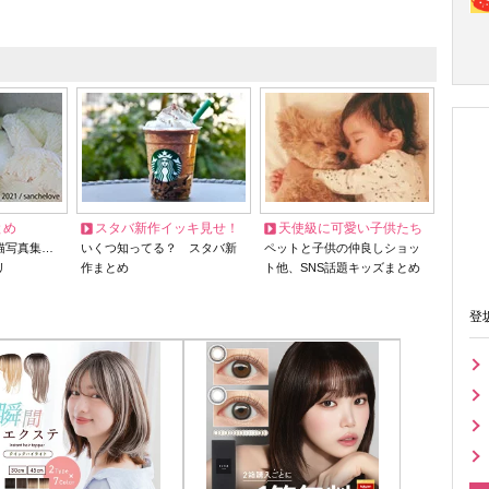
とめ
スタバ新作イッキ見せ！
天使級に可愛い子供たち
猫写真集…
いくつ知ってる？ スタバ新
ペットと子供の仲良しショッ
リ
作まとめ
ト他、SNS話題キッズまとめ
登