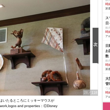
株
時給
派遣
ス
日
株
時給
アル
日
お
数
株
時給
派遣
大
管
ワ
28
／118
時給
アル
はいたるところにミッキーマウスが
rtwork,logos and properties：ⒸDisney