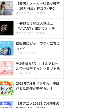
【驚愕】メーカー社員が推す
「10万円台」神コスパPC
オリコンタイアップ特集
一番似合う登場人物は…
『VIVANT』限定ウオッチ
オリコンタイアップ特集
自販機にピッ！ですぐに買え
ちゃう
（PR）ジハンピ
朝1分貼るだけ！ミルクピー
ルで一日中ずっとうるツヤ肌
（PR）サボリーノ
2026年7月夏ドラマも、注目
作＆話題作が勢ぞろい！
【夏アニメ2026】7月期夏の