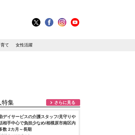
子育て
女性活躍
人特集
さらに見る
勤デイサービスの介護スタッフ/見守り
話相手中心で負担少なめ/相模原市南区内
多数 2カ月～長期