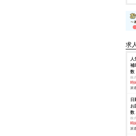
求
人
補
数
株
時給
派遣
日
お
数
株
時給
派遣