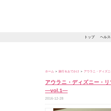
トップ
ヘルス
メイク・コスメ・スキ
ホーム
＞
旅行＆おでかけ
＞
アウラニ・ディズニー
アウラニ・ディズニー・リ
―vol.1―
2016-12-28