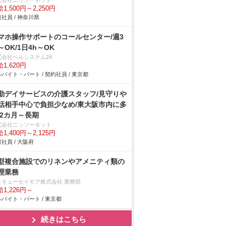
式会社ニッソーネット
1,500円～2,250円
社員 / 神奈川県
マホ操作サポートのコールセンター/週3
～OK/1日4h～OK
式会社ベルシステム24
1,620円
バイト・パート / 契約社員 / 東京都
勤デイサービスの介護スタッフ/見守り
話相手中心で負担少なめ/東大阪市内に多
 2カ月～長期
式会社ニッソーネット
1,400円～2,125円
社員 / 大阪府
型複合施設でのリネンやアメニティ類の
理業務
タキューセイモア株式会社 業務部
1,226円～
バイト・パート / 東京都
続きはこちら