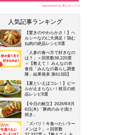
sponsored by 求人ボックス
人気記事ランキング
【驚きのやわらかさ！】ヘ
ルシーなのに大満足！鶏む
ね肉の絶品レシピ8選
「人参の食べ方で好きなの
は？」＜回答数38,220票
＞【教えて！ みんなの衣
食住「みんなの暮らし調査
隊」結果発表 第613回】
【夏といえばコレ！】ビー
ルが止まらない！枝豆の絶
品レシピ8選
【今日の献立】2026年8月
6日(木)「豚肉のみそ漬け
焼き」
「ズバリ！今食べたいラー
メンは？」＜回答数
37,337票＞【教えて！ み