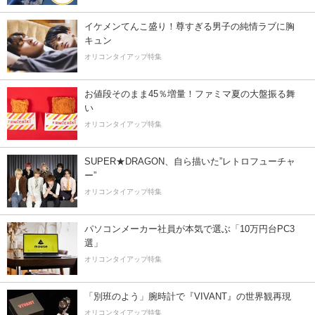
イケメンてんこ盛り！尊すぎる男子の純情ラブに胸
キュン
オリコンタイアップ特集
お値段そのまま45％増量！ファミマ夏の大盤振る舞
い
オリコンタイアップ特集
SUPER★DRAGON、自ら描いた”レトロフューチャ
ー”
オリコンタイアップ特集
パソコンメーカー社員が本気で選ぶ「10万円台PC3
選」
オリコンタイアップ特集
「別班のよう」腕時計で『VIVANT』の世界観再現
オリコンタイアップ特集