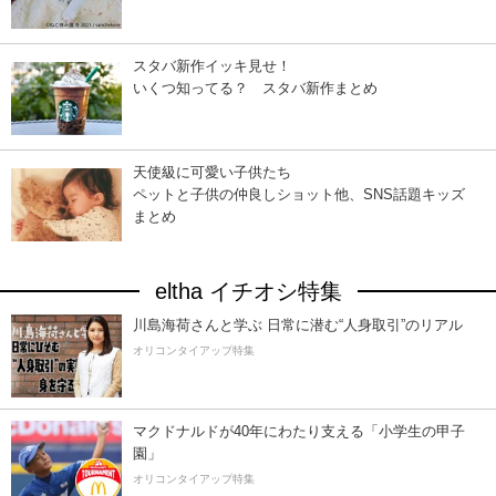
スタバ新作イッキ見せ！
いくつ知ってる？ スタバ新作まとめ
天使級に可愛い子供たち
ペットと子供の仲良しショット他、SNS話題キッズ
まとめ
eltha イチオシ特集
川島海荷さんと学ぶ 日常に潜む“人身取引”のリアル
オリコンタイアップ特集
マクドナルドが40年にわたり支える「小学生の甲子
園」
オリコンタイアップ特集