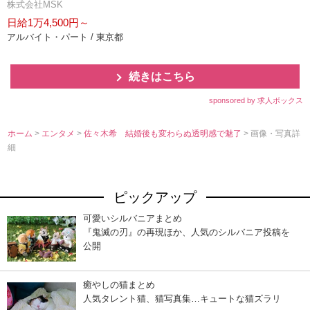
株式会社MSK
日給1万4,500円～
アルバイト・パート / 東京都
続きはこちら
sponsored by 求人ボックス
ホーム
>
エンタメ
>
佐々木希 結婚後も変わらぬ透明感で魅了
> 画像・写真詳
細
ピックアップ
可愛いシルバニアまとめ
『鬼滅の刃』の再現ほか、人気のシルバニア投稿を
公開
癒やしの猫まとめ
人気タレント猫、猫写真集…キュートな猫ズラリ