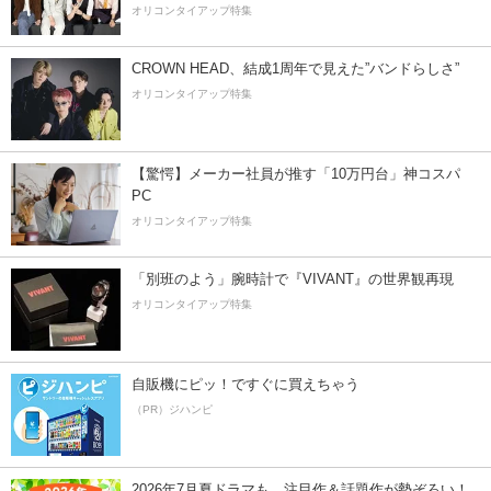
オリコンタイアップ特集
CROWN HEAD、結成1周年で見えた”バンドらしさ”
オリコンタイアップ特集
【驚愕】メーカー社員が推す「10万円台」神コスパ
PC
オリコンタイアップ特集
「別班のよう」腕時計で『VIVANT』の世界観再現
オリコンタイアップ特集
自販機にピッ！ですぐに買えちゃう
（PR）ジハンピ
2026年7月夏ドラマも、注目作＆話題作が勢ぞろい！