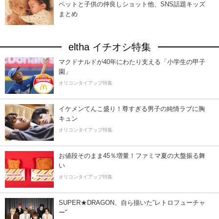
ペットと子供の仲良しショット他、SNS話題キッズ
まとめ
eltha イチオシ特集
マクドナルドが40年にわたり支える「小学生の甲子
園」
オリコンタイアップ特集
イケメンてんこ盛り！尊すぎる男子の純情ラブに胸
キュン
オリコンタイアップ特集
お値段そのまま45％増量！ファミマ夏の大盤振る舞
い
オリコンタイアップ特集
SUPER★DRAGON、自ら描いた”レトロフューチャ
ー”