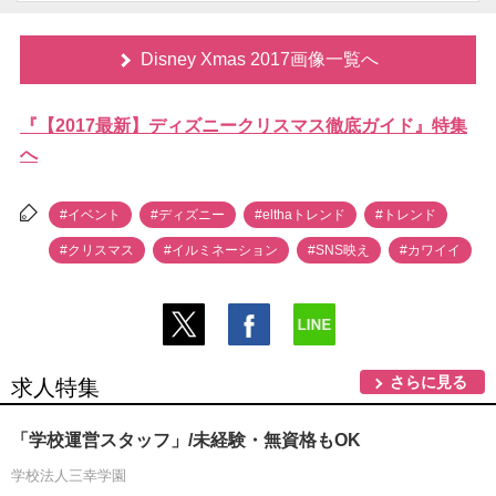
Disney Xmas 2017画像一覧へ
『【2017最新】ディズニークリスマス徹底ガイド』特集
へ
#イベント
#ディズニー
#elthaトレンド
#トレンド
#クリスマス
#イルミネーション
#SNS映え
#カワイイ
さらに見る
求人特集
「学校運営スタッフ」/未経験・無資格もOK
学校法人三幸学園