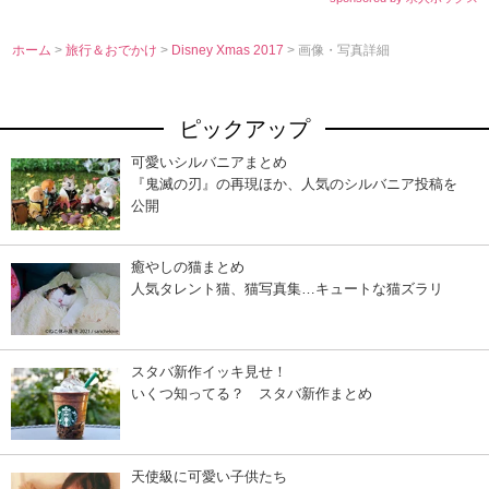
ホーム
>
旅行＆おでかけ
>
Disney Xmas 2017
> 画像・写真詳細
ピックアップ
可愛いシルバニアまとめ
『鬼滅の刃』の再現ほか、人気のシルバニア投稿を
公開
癒やしの猫まとめ
人気タレント猫、猫写真集…キュートな猫ズラリ
スタバ新作イッキ見せ！
いくつ知ってる？ スタバ新作まとめ
天使級に可愛い子供たち