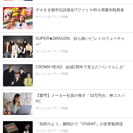
デカすぎ都市伝説発生!?ファミマ45％増量作戦再来
オリコンタイアップ特集
SUPER★DRAGON、自ら描いた”レトロフューチャ
ー”
オリコンタイアップ特集
CROWN HEAD、結成1周年で見えた”バンドらしさ”
オリコンタイアップ特集
【驚愕】メーカー社員が推す「10万円台」神コスパ
PC
オリコンタイアップ特集
「別班のよう」腕時計で『VIVANT』の世界観再現
オリコンタイアップ特集