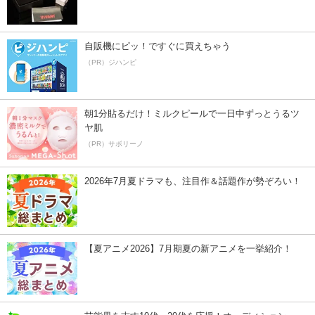
自販機にピッ！ですぐに買えちゃう
（PR）ジハンピ
朝1分貼るだけ！ミルクピールで一日中ずっとうるツ
ヤ肌
（PR）サボリーノ
2026年7月夏ドラマも、注目作＆話題作が勢ぞろい！
【夏アニメ2026】7月期夏の新アニメを一挙紹介！