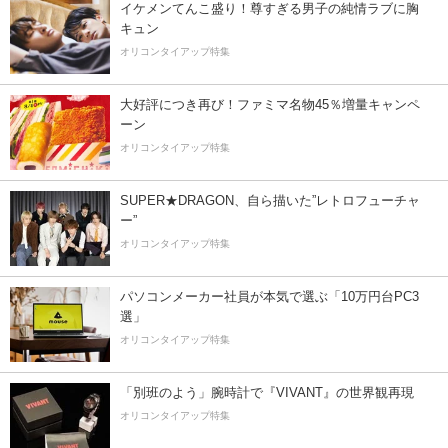
イケメンてんこ盛り！尊すぎる男子の純情ラブに胸
キュン
オリコンタイアップ特集
大好評につき再び！ファミマ名物45％増量キャンペ
ーン
オリコンタイアップ特集
SUPER★DRAGON、自ら描いた”レトロフューチャ
ー”
オリコンタイアップ特集
パソコンメーカー社員が本気で選ぶ「10万円台PC3
選」
オリコンタイアップ特集
「別班のよう」腕時計で『VIVANT』の世界観再現
オリコンタイアップ特集