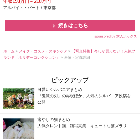
年収193万円～218万円
アルバイト・パート / 東京都
続きはこちら
sponsored by 求人ボックス
ホーム
>
メイク・コスメ・スキンケア
>
【写真特集】今しか買えない！人気ブ
ランド「ホリデーコレクション」
> 画像・写真詳細
ピックアップ
可愛いシルバニアまとめ
『鬼滅の刃』の再現ほか、人気のシルバニア投稿を
公開
癒やしの猫まとめ
人気タレント猫、猫写真集…キュートな猫ズラリ