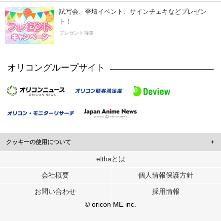
試写会、登壇イベント、サインチェキなどプレゼン
ト！
プレゼント特集
オリコングループサイト
クッキーの使用について
このサイトでは Cookie を使用して、ユーザーに合わせたコンテンツや広告の
elthaとは
表示、ソーシャル メディア機能の提供、広告の表示回数やクリック数の測定を
会社概要
個人情報保護方針
行っています。
また、ユーザーによるサイトの利用状況についても情報を収集し、ソーシャル
お問い合わせ
採用情報
メディアや広告配信、データ解析の各パートナーに提供しています。
各パートナーは、この情報とユーザーが各パートナーに提供した他の情報や、
© oricon ME inc.
ユーザーが各パートナーのサービスを使用したときに収集した他の情報を組み
合わせて使用することがあります。