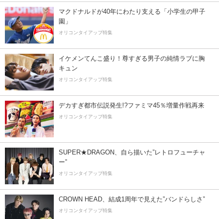
マクドナルドが40年にわたり支える「小学生の甲子
園」
オリコンタイアップ特集
イケメンてんこ盛り！尊すぎる男子の純情ラブに胸
キュン
オリコンタイアップ特集
デカすぎ都市伝説発生!?ファミマ45％増量作戦再来
オリコンタイアップ特集
SUPER★DRAGON、自ら描いた”レトロフューチャ
ー”
オリコンタイアップ特集
CROWN HEAD、結成1周年で見えた”バンドらしさ”
オリコンタイアップ特集