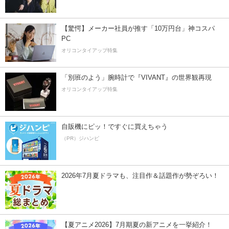
【驚愕】メーカー社員が推す「10万円台」神コスパ
PC
オリコンタイアップ特集
「別班のよう」腕時計で『VIVANT』の世界観再現
オリコンタイアップ特集
自販機にピッ！ですぐに買えちゃう
（PR）ジハンピ
2026年7月夏ドラマも、注目作＆話題作が勢ぞろい！
【夏アニメ2026】7月期夏の新アニメを一挙紹介！