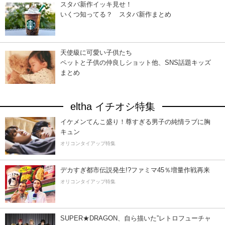
スタバ新作イッキ見せ！
いくつ知ってる？ スタバ新作まとめ
天使級に可愛い子供たち
ペットと子供の仲良しショット他、SNS話題キッズ
まとめ
eltha イチオシ特集
イケメンてんこ盛り！尊すぎる男子の純情ラブに胸
キュン
オリコンタイアップ特集
デカすぎ都市伝説発生!?ファミマ45％増量作戦再来
オリコンタイアップ特集
SUPER★DRAGON、自ら描いた”レトロフューチャ