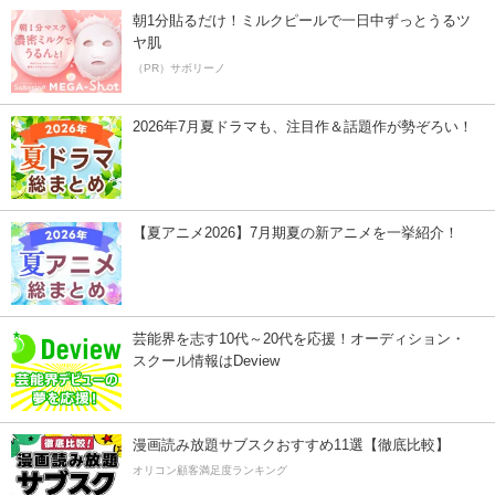
朝1分貼るだけ！ミルクピールで一日中ずっとうるツ
ヤ肌
（PR）サボリーノ
2026年7月夏ドラマも、注目作＆話題作が勢ぞろい！
【夏アニメ2026】7月期夏の新アニメを一挙紹介！
芸能界を志す10代～20代を応援！オーディション・
スクール情報はDeview
漫画読み放題サブスクおすすめ11選【徹底比較】
オリコン顧客満足度ランキング