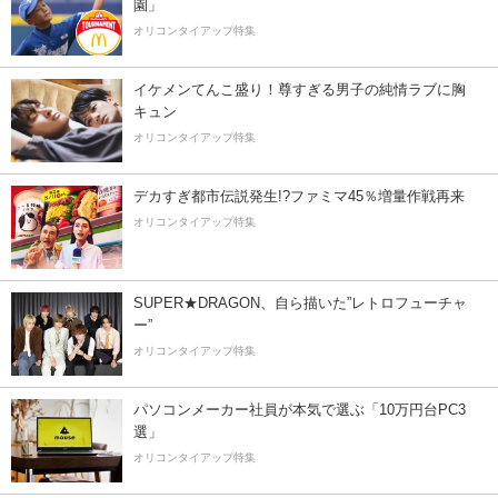
園」
オリコンタイアップ特集
イケメンてんこ盛り！尊すぎる男子の純情ラブに胸
キュン
オリコンタイアップ特集
デカすぎ都市伝説発生!?ファミマ45％増量作戦再来
オリコンタイアップ特集
SUPER★DRAGON、自ら描いた”レトロフューチャ
ー”
オリコンタイアップ特集
パソコンメーカー社員が本気で選ぶ「10万円台PC3
選」
オリコンタイアップ特集