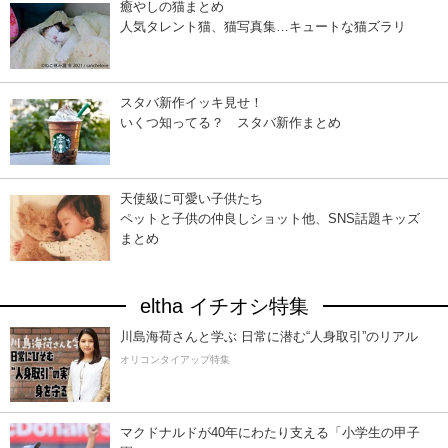
癒やしの猫まとめ
人気タレント猫、猫写真集…キュートな猫ズラリ
スタバ新作イッキ見せ！
いくつ知ってる？ スタバ新作まとめ
天使級に可愛い子供たち
ペットと子供の仲良しショット他、SNS話題キッズ
まとめ
eltha イチオシ特集
川島海荷さんと学ぶ 日常に潜む“人身取引”のリアル
オリコンタイアップ特集
マクドナルドが40年にわたり支える「小学生の甲子