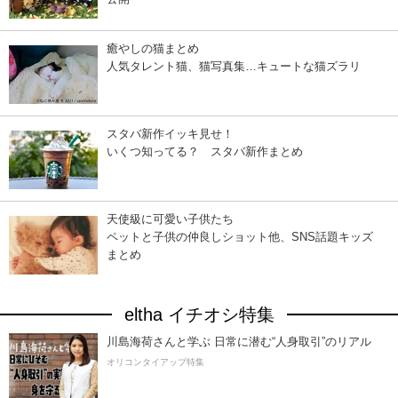
癒やしの猫まとめ
人気タレント猫、猫写真集…キュートな猫ズラリ
スタバ新作イッキ見せ！
いくつ知ってる？ スタバ新作まとめ
天使級に可愛い子供たち
ペットと子供の仲良しショット他、SNS話題キッズ
まとめ
eltha イチオシ特集
川島海荷さんと学ぶ 日常に潜む“人身取引”のリアル
オリコンタイアップ特集