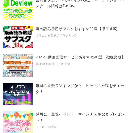
芸能界を志す10代～20代を応援！オーディション・
スクール情報はDeview
漫画読み放題サブスクおすすめ11選【徹底比較】
オリコン顧客満足度ランキング
2026年動画配信サービスおすすめ40選【徹底比較】
CS動画配信サービス20選
毎週の音楽ランキングから、ヒットの推移をチェッ
ク！
試写会、登壇イベント、サインチェキなどプレゼン
ト！
プレゼント特集