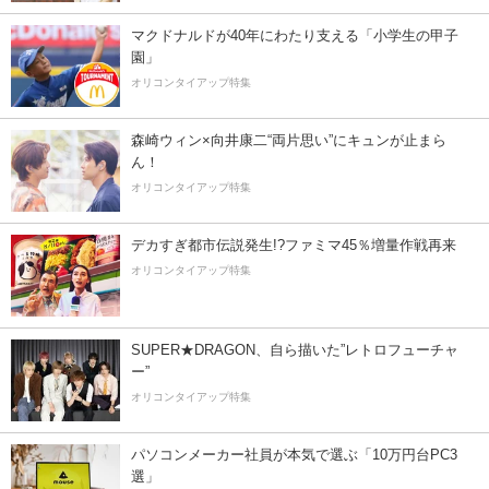
マクドナルドが40年にわたり支える「小学生の甲子
園」
オリコンタイアップ特集
森崎ウィン×向井康二“両片思い”にキュンが止まら
ん！
オリコンタイアップ特集
デカすぎ都市伝説発生!?ファミマ45％増量作戦再来
オリコンタイアップ特集
SUPER★DRAGON、自ら描いた”レトロフューチャ
ー”
オリコンタイアップ特集
パソコンメーカー社員が本気で選ぶ「10万円台PC3
選」