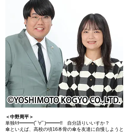
＜中野周平＞
単独ｷﾀ━━━(ﾟ∀ﾟ)━━━!! 自分語りいいすか？
傘といえば、高校の頃16本骨の傘を友達に自慢しようと