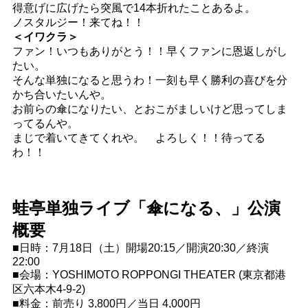
得意げに広げたら突風で14本折れたことあるよ。
ノスタルジー！来てね！！
＜イワクラ＞
ファン！いつもありがとう！！早くファンに恩返しがし
たい。
そんな単独になると思うわ！一刻も早く勝利の喜びを分
かち合いたいんや。
お前らの傘になりたい、とおこがましいけど思ってしま
ってるんや。
まじで着いてきてくれや。 よろしく！！待ってる
わ！！
蛙亭単独ライブ「傘になる、」公演
概要
■日時：7月18日（土）開場20:15／開演20:30／終演
22:00
■会場：YOSHIMOTO ROPPONGI THEATER (東京都港
区六本木4-9-2)
■料金：前売り 3,800円／当日 4,000円