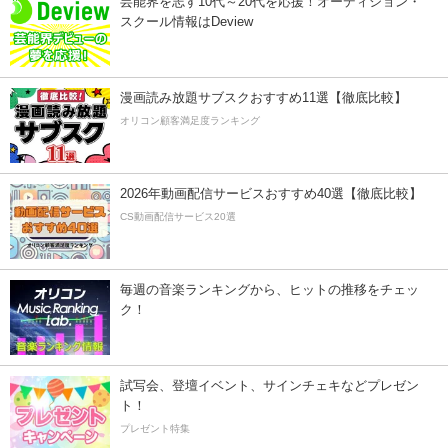
芸能界を志す10代～20代を応援！オーディション・
スクール情報はDeview
漫画読み放題サブスクおすすめ11選【徹底比較】
オリコン顧客満足度ランキング
2026年動画配信サービスおすすめ40選【徹底比較】
CS動画配信サービス20選
毎週の音楽ランキングから、ヒットの推移をチェッ
ク！
試写会、登壇イベント、サインチェキなどプレゼン
ト！
プレゼント特集