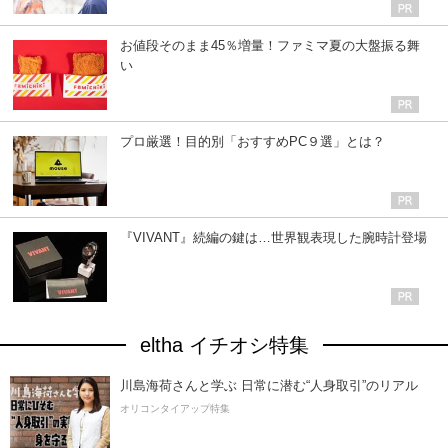
お値段そのまま45％増量！ファミマ夏の大盤振る舞
い
プロ厳選！目的別「おすすめPC９選」とは？
『VIVANT』続編の鍵は…世界観表現した腕時計登場
eltha イチオシ特集
川島海荷さんと学ぶ 日常に潜む“人身取引”のリアル
オリコンタイアップ特集