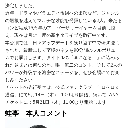
決定しました。
近年、ドラマやバラエティ番組への出演など、ジャンル
の垣根を越えてマルチな才能を発揮している2人。来たる
コンビ結成15周年のアニバーサリーイヤーを目前に控
え、現在は月に一度の新ネタライブを敢行中です。
本公演では、日々アップデートを繰り返す中で研ぎ澄ま
された、最新にして至極のネタを90分間のフルボリュー
ムでお届けします。タイトルの「傘になる、」に込めら
れた意味とは何なのか。唯一無二のコント、そして2人の
パワーが炸裂する濃密なステージを、ぜひ会場にてお楽
しみください。
チケットの先行受付は、公式ファンクラブ「ケロケロ☆
通信」にて5月14日（木）11:00より開始、続いてFANY
チケットにて5月21日（木）11:00より開始します。
蛙亭 本人コメント