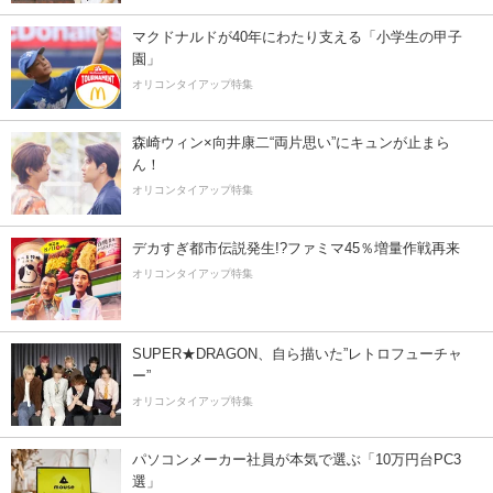
マクドナルドが40年にわたり支える「小学生の甲子
園」
オリコンタイアップ特集
森崎ウィン×向井康二“両片思い”にキュンが止まら
ん！
オリコンタイアップ特集
デカすぎ都市伝説発生!?ファミマ45％増量作戦再来
オリコンタイアップ特集
SUPER★DRAGON、自ら描いた”レトロフューチャ
ー”
オリコンタイアップ特集
パソコンメーカー社員が本気で選ぶ「10万円台PC3
選」