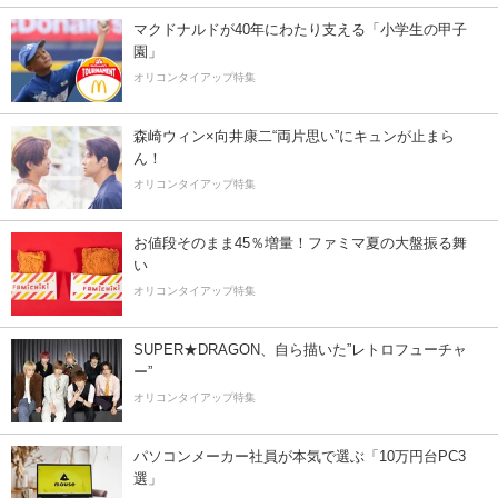
マクドナルドが40年にわたり支える「小学生の甲子
園」
オリコンタイアップ特集
森崎ウィン×向井康二“両片思い”にキュンが止まら
ん！
オリコンタイアップ特集
お値段そのまま45％増量！ファミマ夏の大盤振る舞
い
オリコンタイアップ特集
SUPER★DRAGON、自ら描いた”レトロフューチャ
ー”
オリコンタイアップ特集
パソコンメーカー社員が本気で選ぶ「10万円台PC3
選」