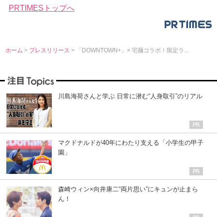
PRTIMESトップへ
ホーム
>
プレスリリース
> 「DOWNTOWN+」× 宅麺コラボ！限定ラ...
川島海荷さんと学ぶ 日常に潜む“人身取引”のリアル
マクドナルドが40年にわたり支える「小学生の甲子
園」
森崎ウィン×向井康二“両片思い”にキュンが止まら
ん！