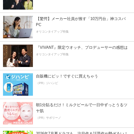
【驚愕】メーカー社員が推す「10万円台」神コスパ
PC
オリコンタイアップ特集
『VIVANT』限定ウオッチ、プロデューサーの感想は
オリコンタイアップ特集
自販機にピッ！ですぐに買えちゃう
（PR）ジハンピ
朝1分貼るだけ！ミルクピールで一日中ずっとうるツ
ヤ肌
（PR）サボリーノ
2026年7月夏ドラマも、注目作＆話題作が勢ぞろい！