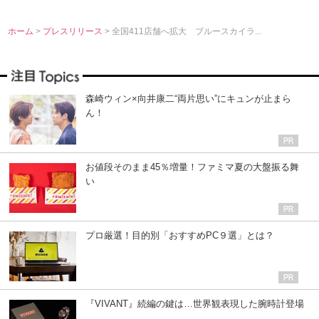
ホーム
>
プレスリリース
> 全国411店舗へ拡大 ブルースカイラ...
森崎ウィン×向井康二“両片思い”にキュンが止まら
ん！
お値段そのまま45％増量！ファミマ夏の大盤振る舞
い
プロ厳選！目的別「おすすめPC９選」とは？
『VIVANT』続編の鍵は…世界観表現した腕時計登場