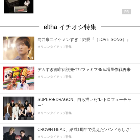
eltha イチオシ特集
向井康二イケメンすぎ！純愛『（LOVE SONG）』
オリコンタイアップ特集
デカすぎ都市伝説発生!?ファミマ45％増量作戦再来
オリコンタイアップ特集
SUPER★DRAGON、自ら描いた”レトロフューチャ
ー”
オリコンタイアップ特集
CROWN HEAD、結成1周年で見えた”バンドらしさ”
オリコンタイアップ特集