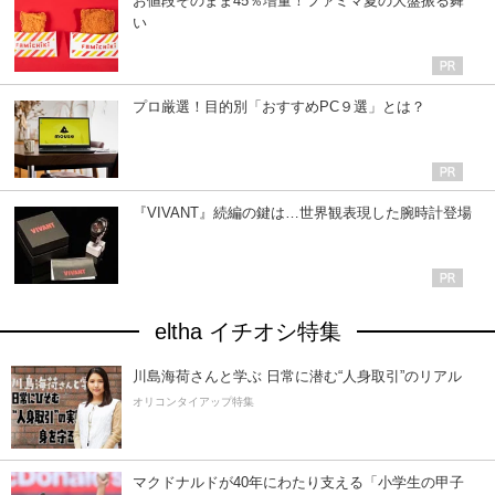
お値段そのまま45％増量！ファミマ夏の大盤振る舞
い
プロ厳選！目的別「おすすめPC９選」とは？
『VIVANT』続編の鍵は…世界観表現した腕時計登場
eltha イチオシ特集
川島海荷さんと学ぶ 日常に潜む“人身取引”のリアル
オリコンタイアップ特集
マクドナルドが40年にわたり支える「小学生の甲子