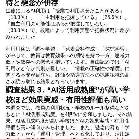
待と懸念が併存
生徒によるAI利用は「授業で利用させたことがある」
（18.8％）、「自主利用を把握している」（25.6％）、
「自主利用の可能性はあるが把握していない」
（33.8％）で、校種によって利用実態の把握状況に差が
みられました。
利用用途は「調べ学習」「発表資料作成」「探究学習」
が中心で、教員は教育効果への期待を持つ一方、思考力
低下や依存への懸念も抱いています。自由記述では「AI
利用かどうか判別が難しい」「情報の正確性や精度」に
関する不安が目立ち、評価や指導方法への課題認識の高
さが読み取れる結果となっています。
調査結果３. “AI活用成熟度”が高い学
校ほど効果実感・有用性評価も高い
本調査では、教員の利用状況・学校のルール整備などを
もとに「AI活用成熟度」を4段階に分類しました。その結
果、AI活用成熟度が高い学校ほどAIの効果実感・有用性
評価も高い傾向がみられました。また、懸念内容も「学
力低下」から「運用・管理」へと変化しており、活用定