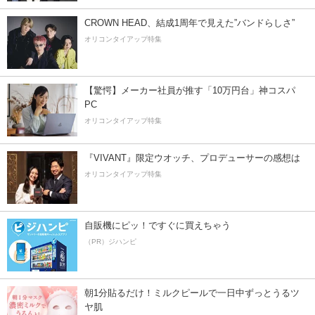
CROWN HEAD、結成1周年で見えた”バンドらしさ”
オリコンタイアップ特集
【驚愕】メーカー社員が推す「10万円台」神コスパ
PC
オリコンタイアップ特集
『VIVANT』限定ウオッチ、プロデューサーの感想は
オリコンタイアップ特集
自販機にピッ！ですぐに買えちゃう
（PR）ジハンピ
朝1分貼るだけ！ミルクピールで一日中ずっとうるツ
ヤ肌