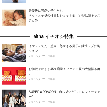
天使級に可愛い子供たち
ペットと子供の仲良しショット他、SNS話題キッズ
まとめ
eltha イチオシ特集
イケメンてんこ盛り！尊すぎる男子の純情ラブに胸
キュン
オリコンタイアップ特集
お値段そのまま45％増量！ファミマ夏の大盤振る舞
い
オリコンタイアップ特集
SUPER★DRAGON、自ら描いた”レトロフューチャ
ー”
オリコンタイアップ特集