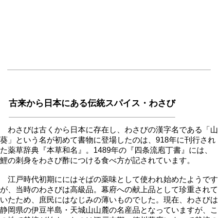
古来から日本にある伝統スパイス・わさび
わさびは古くから日本に存在し、わさびの漢字名である「山
葵」という名が初めて書物に登場したのは、918年に刊行され
た薬草辞典『本草和名』。1489年の『四条流庖丁書』には、
鯉の刺身をわさび酢につける食べ方が記されています。
江戸時代初期ににはそばの薬味として使われ始めたようです
が、当時のわさびは高級品。幕府への献上品として珍重されて
いたため、庶民にはなじみの薄いものでした。現在、わさびは
静岡県の伊豆半島・天城山山麓の名産品となっていますが、こ