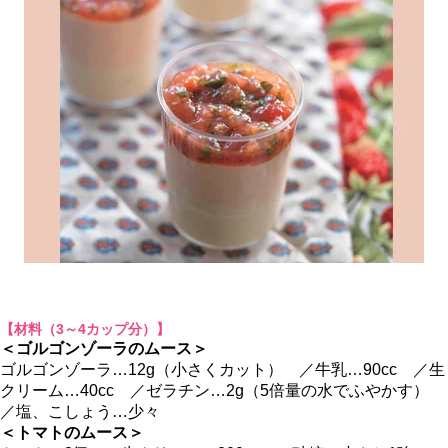
【材料（3～4カップ分）】
＜ゴルゴンゾーラのムース＞
ゴルゴンゾーラ…12g（小さくカット） ／牛乳…90cc ／生
クリーム…40cc ／ゼラチン…2g（5倍量の水でふやかす）
／塩、こしょう…少々
＜トマトのムース＞