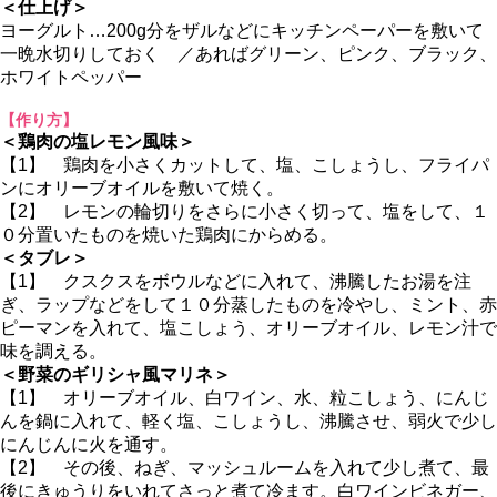
＜仕上げ＞
ヨーグルト…200g分をザルなどにキッチンペーパーを敷いて
一晩水切りしておく ／あればグリーン、ピンク、ブラック、
ホワイトペッパー
【作り方】
＜鶏肉の塩レモン風味＞
【1】 鶏肉を小さくカットして、塩、こしょうし、フライパ
ンにオリーブオイルを敷いて焼く。
【2】 レモンの輪切りをさらに小さく切って、塩をして、１
０分置いたものを焼いた鶏肉にからめる。
＜タブレ＞
【1】 クスクスをボウルなどに入れて、沸騰したお湯を注
ぎ、ラップなどをして１０分蒸したものを冷やし、ミント、赤
ピーマンを入れて、塩こしょう、オリーブオイル、レモン汁で
味を調える。
＜野菜のギリシャ風マリネ＞
【1】 オリーブオイル、白ワイン、水、粒こしょう、にんじ
んを鍋に入れて、軽く塩、こしょうし、沸騰させ、弱火で少し
にんじんに火を通す。
【2】 その後、ねぎ、マッシュルームを入れて少し煮て、最
後にきゅうりをいれてさっと煮て冷ます。白ワインビネガー、