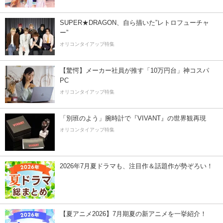
SUPER★DRAGON、自ら描いた”レトロフューチャ
ー”
オリコンタイアップ特集
【驚愕】メーカー社員が推す「10万円台」神コスパ
PC
オリコンタイアップ特集
「別班のよう」腕時計で『VIVANT』の世界観再現
オリコンタイアップ特集
2026年7月夏ドラマも、注目作＆話題作が勢ぞろい！
【夏アニメ2026】7月期夏の新アニメを一挙紹介！