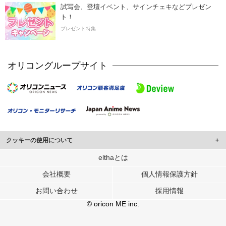
試写会、登壇イベント、サインチェキなどプレゼン
ト！
プレゼント特集
オリコングループサイト
クッキーの使用について
このサイトでは Cookie を使用して、ユーザーに合わせたコンテンツや広告の
elthaとは
表示、ソーシャル メディア機能の提供、広告の表示回数やクリック数の測定を
会社概要
個人情報保護方針
行っています。
また、ユーザーによるサイトの利用状況についても情報を収集し、ソーシャル
お問い合わせ
採用情報
メディアや広告配信、データ解析の各パートナーに提供しています。
各パートナーは、この情報とユーザーが各パートナーに提供した他の情報や、
© oricon ME inc.
ユーザーが各パートナーのサービスを使用したときに収集した他の情報を組み
合わせて使用することがあります。