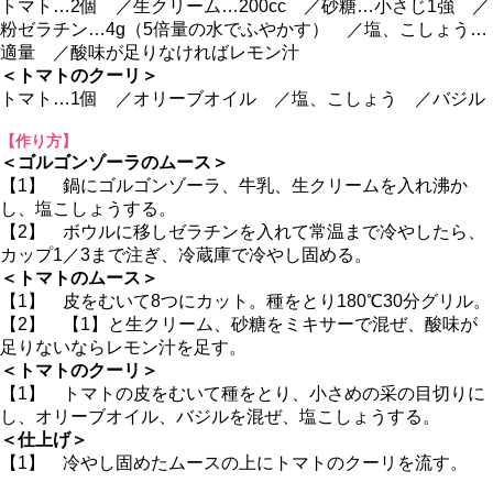
トマト…2個 ／生クリーム…200cc ／砂糖…小さじ1強 ／
粉ゼラチン…4g（5倍量の水でふやかす） ／塩、こしょう…
適量 ／酸味が足りなければレモン汁
＜トマトのクーリ＞
トマト…1個 ／オリーブオイル ／塩、こしょう ／バジル
【作り方】
＜ゴルゴンゾーラのムース＞
【1】 鍋にゴルゴンゾーラ、牛乳、生クリームを入れ沸か
し、塩こしょうする。
【2】 ボウルに移しゼラチンを入れて常温まで冷やしたら、
カップ1／3まで注ぎ、冷蔵庫で冷やし固める。
＜トマトのムース＞
【1】 皮をむいて8つにカット。種をとり180℃30分グリル。
【2】 【1】と生クリーム、砂糖をミキサーで混ぜ、酸味が
足りないならレモン汁を足す。
＜トマトのクーリ＞
【1】 トマトの皮をむいて種をとり、小さめの采の目切りに
し、オリーブオイル、バジルを混ぜ、塩こしょうする。
＜仕上げ＞
【1】 冷やし固めたムースの上にトマトのクーリを流す。