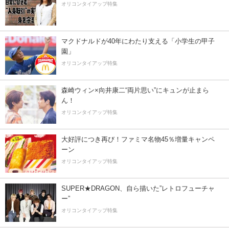
オリコンタイアップ特集
マクドナルドが40年にわたり支える「小学生の甲子
園」
オリコンタイアップ特集
森崎ウィン×向井康二“両片思い”にキュンが止まら
ん！
オリコンタイアップ特集
大好評につき再び！ファミマ名物45％増量キャンペ
ーン
オリコンタイアップ特集
SUPER★DRAGON、自ら描いた”レトロフューチャ
ー”
オリコンタイアップ特集