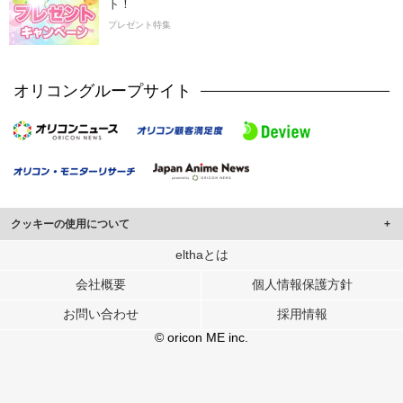
ト！
プレゼント特集
オリコングループサイト
クッキーの使用について
このサイトでは Cookie を使用して、ユーザーに合わせたコンテンツや広告の
elthaとは
表示、ソーシャル メディア機能の提供、広告の表示回数やクリック数の測定を
会社概要
個人情報保護方針
行っています。
また、ユーザーによるサイトの利用状況についても情報を収集し、ソーシャル
お問い合わせ
採用情報
メディアや広告配信、データ解析の各パートナーに提供しています。
各パートナーは、この情報とユーザーが各パートナーに提供した他の情報や、
© oricon ME inc.
ユーザーが各パートナーのサービスを使用したときに収集した他の情報を組み
合わせて使用することがあります。