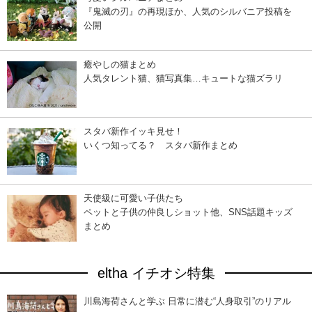
『鬼滅の刃』の再現ほか、人気のシルバニア投稿を
公開
癒やしの猫まとめ
人気タレント猫、猫写真集…キュートな猫ズラリ
スタバ新作イッキ見せ！
いくつ知ってる？ スタバ新作まとめ
天使級に可愛い子供たち
ペットと子供の仲良しショット他、SNS話題キッズ
まとめ
eltha イチオシ特集
川島海荷さんと学ぶ 日常に潜む“人身取引”のリアル