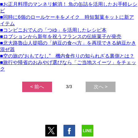
■お正月料理のマンネリ解消！ 魚の缶詰を活用したお手軽レシ
ピ
■同時に6個のロールケーキをメイク 時短製菓キットに新ア
イテム
■コンビニおでんの「つゆ」を活用したレシピ本
■ロブションから新年を祝うフランスの伝統菓子が発売
■北大路魯山人提唱の「納豆の食べ方」を再現できる納豆かき
混ぜ器
■空の旅の“おもてなし” 機内食作りの知られざる裏側とは？
■旅行や帰省のおみやげ選びなら「ご当地スイーツ」をチェッ
ク
< 前へ
3/3
次へ >